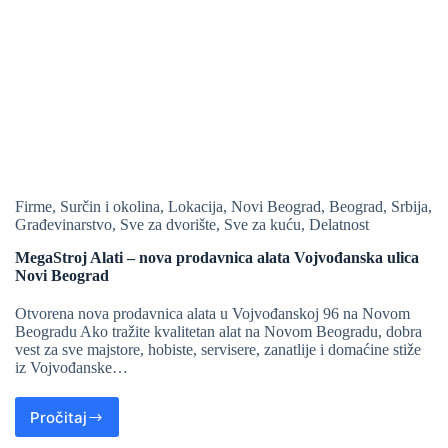
Firme
,
Surčin i okolina
,
Lokacija
,
Novi Beograd
,
Beograd
,
Srbija
,
Građevinarstvo
,
Sve za dvorište
,
Sve za kuću
,
Delatnost
MegaStroj Alati – nova prodavnica alata Vojvođanska ulica
Novi Beograd
Otvorena nova prodavnica alata u Vojvođanskoj 96 na Novom
Beogradu Ako tražite kvalitetan alat na Novom Beogradu, dobra
vest za sve majstore, hobiste, servisere, zanatlije i domaćine stiže
iz Vojvođanske…
Pročitaj