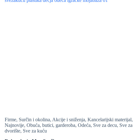
Firme
,
Surčin i okolina
,
Akcije i sniženja
,
Kancelarijski materijal
,
Najnovije
,
Obuća, butici, garderoba
,
Odeća
,
Sve za decu
,
Sve za
dvorište
,
Sve za kuću