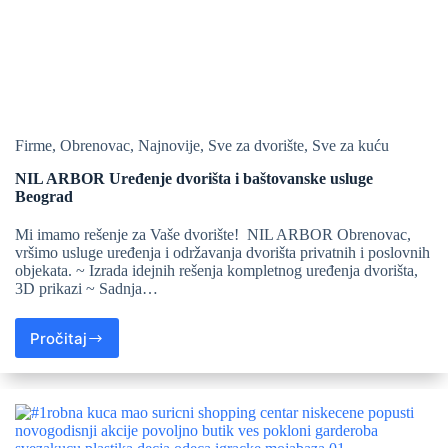
Firme
,
Obrenovac
,
Najnovije
,
Sve za dvorište
,
Sve za kuću
NIL ARBOR Uređenje dvorišta i baštovanske usluge
Beograd
Mi imamo rešenje za Vaše dvorište! NIL ARBOR Obrenovac,
vršimo usluge uređenja i održavanja dvorišta privatnih i poslovnih
objekata. ~ Izrada idejnih rešenja kompletnog uređenja dvorišta,
3D prikazi ~ Sadnja…
Pročitaj