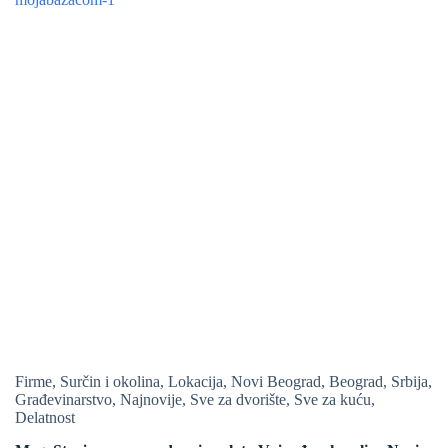
Firme
,
Surčin i okolina
,
Lokacija
,
Novi Beograd
,
Beograd
,
Srbija
,
Građevinarstvo
,
Najnovije
,
Sve za dvorište
,
Sve za kuću
,
Delatnost