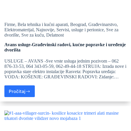
Firme
,
Bela tehnika i kućni aparati
,
Beograd
,
Građevinarstvo
,
Elektromaterijal
,
Najnovije
,
Servisi, usluge i perionice
,
Sve za
dvorište
,
Sve za kuću
,
Delatnost
Avans usluge-Građevinski radovi, kućne popravke i uređenje
dvorišta
USLUGE – AVANS -Sve vrste usluga jednim pozivom – 062
876-33-53, 064 343-05-59, 062-49-44-18 STRUJA: Izrada nove i
popravka stare elektro instalacije Rasveta: Popravka uređaja:
VODA: KOŠENJE: GRAĐEVINSKI RADOVI: Zidanje:…
Pročitaj