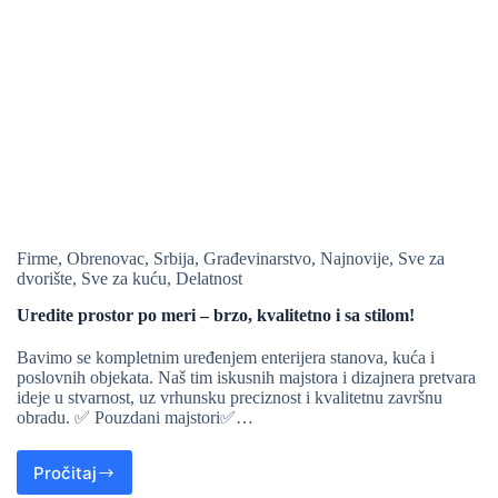
Firme
,
Obrenovac
,
Srbija
,
Građevinarstvo
,
Najnovije
,
Sve za
dvorište
,
Sve za kuću
,
Delatnost
Uredite prostor po meri – brzo, kvalitetno i sa stilom!
Bavimo se kompletnim uređenjem enterijera stanova, kuća i
poslovnih objekata. Naš tim iskusnih majstora i dizajnera pretvara
ideje u stvarnost, uz vrhunsku preciznost i kvalitetnu završnu
obradu. ✅ Pouzdani majstori✅…
Pročitaj