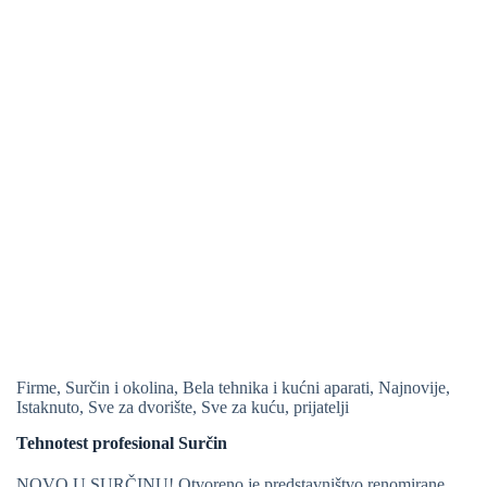
Firme
,
Surčin i okolina
,
Bela tehnika i kućni aparati
,
Najnovije
,
Istaknuto
,
Sve za dvorište
,
Sve za kuću
,
prijatelji
Tehnotest profesional Surčin
NOVO U SURČINU! Otvoreno je predstavništvo renomirane