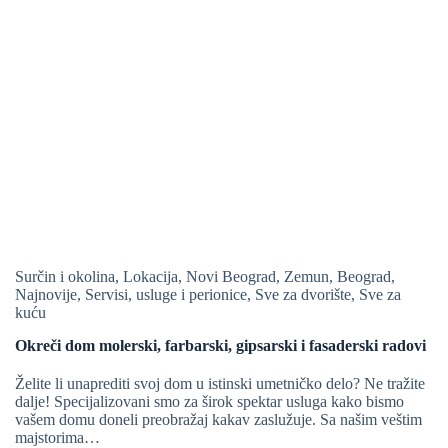
Surčin i okolina
,
Lokacija
,
Novi Beograd
,
Zemun
,
Beograd
,
Najnovije
,
Servisi, usluge i perionice
,
Sve za dvorište
,
Sve za
kuću
Okreči dom molerski, farbarski, gipsarski i fasaderski radovi
Želite li unaprediti svoj dom u istinski umetničko delo? Ne tražite
dalje! Specijalizovani smo za širok spektar usluga kako bismo
vašem domu doneli preobražaj kakav zaslužuje. Sa našim veštim
majstorima…