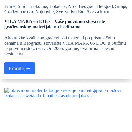
Firme
,
Surčin i okolina
,
Lokacija
,
Novi Beograd
,
Beograd
,
Srbija
,
Građevinarstvo
,
Najnovije
,
Sve za dvorište
,
Sve za kuću
VILA MARA 65 DOO – Vaše pouzdano stovarište
građevinskog materijala na Ledinama
Ako tražite kvalitetan građevinski materijal po pristupačnim
cenama u Beogradu, stovarište VILA MARA 65 DOO u Surčinu
je pravo mesto za vas. Od 2005. godine, ova firma uspešno
posluje na…
Pročitaj