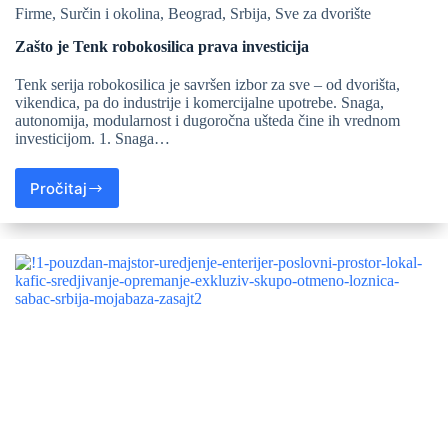
Firme
,
Surčin i okolina
,
Beograd
,
Srbija
,
Sve za dvorište
Zašto je Tenk robokosilica prava investicija
Tenk serija robokosilica je savršen izbor za sve – od dvorišta,
vikendica, pa do industrije i komercijalne upotrebe. Snaga,
autonomija, modularnost i dugoročna ušteda čine ih vrednom
investicijom. 1. Snaga…
Pročitaj