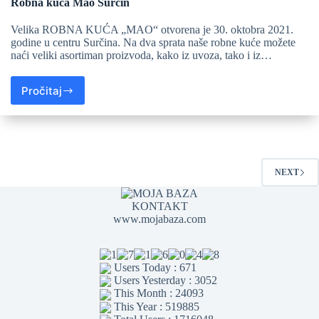
Robna kuća Mao Surčin
Velika ROBNA KUĆA „MAO“ otvorena je 30. oktobra 2021.
godine u centru Surčina. Na dva sprata naše robne kuće možete
naći veliki asortiman proizvoda, kako iz uvoza, tako i iz…
Pročitaj
NEXT
KONTAKT
www.mojabaza.com
Users Today : 671
Users Yesterday : 3052
This Month : 24093
This Year : 519885