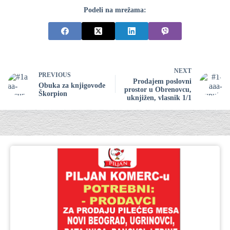
Podeli na mrežama:
NEXT
PREVIOUS
Prodajem poslovni
Obuka za knjigovođe
prostor u Obrenovcu,
Škorpion
uknjižen, vlasnik 1/1