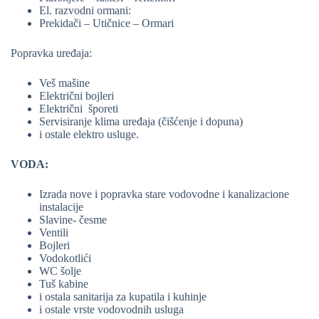
El. razvodni ormani:
Prekidači – Utičnice – Ormari
Popravka uređaja:
Veš mašine
Električni bojleri
Električni šporeti
Servisiranje klima uređaja (čišćenje i dopuna)
i ostale elektro usluge.
VODA:
Izrada nove i popravka stare vodovodne i kanalizacione
instalacije
Slavine- česme
Ventili
Bojleri
Vodokotlići
WC šolje
Tuš kabine
i ostala sanitarija za kupatila i kuhinje
i ostale vrste vodovodnih usluga