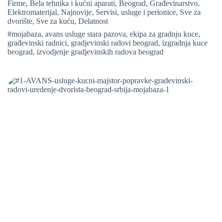
Firme
,
Bela tehnika i kućni aparati
,
Beograd
,
Građevinarstvo
,
Elektromaterijal
,
Najnovije
,
Servisi, usluge i perionice
,
Sve za
dvorište
,
Sve za kuću
,
Delatnost
#mojabaza
,
avans usluge stara pazova
,
ekipa za gradnju kuce
,
građevinski radnici
,
gradjevinski radovi beograd
,
izgradnja kuce
beograd
,
izvodjenje gradjevinskih radova beograd