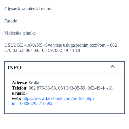
Gipsarsko-molerski radovi
Fasade
Molerske tehnike
USLUGE – AVANS -Sve vrste usluga jednim pozivom – 062
876-33-53, 064 343-05-59, 062-49-44-18
INFO
Adresa:
Srbija
Telefon:
062 876-33-53, 064 343-05-59, 062-49-44-18
e-mail:
/
web:
https://www.facebook.com/profile.php?
id=100086292216584