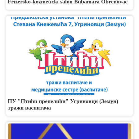
Frizersko-kozmetički salon Bubamara Obrenovac
ПУ "Птићи препелићи" Угриновци (Земун)
тражи васпитача