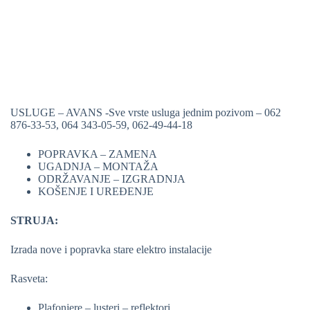
USLUGE – AVANS -Sve vrste usluga jednim pozivom – 062
876-33-53, 064 343-05-59, 062-49-44-18
POPRAVKA – ZAMENA
UGADNJA – MONTAŽA
ODRŽAVANJE – IZGRADNJA
KOŠENJE I UREĐENJE
STRUJA:
Izrada nove i popravka stare elektro instalacije
Rasveta:
Plafonjere – lusteri – reflektori