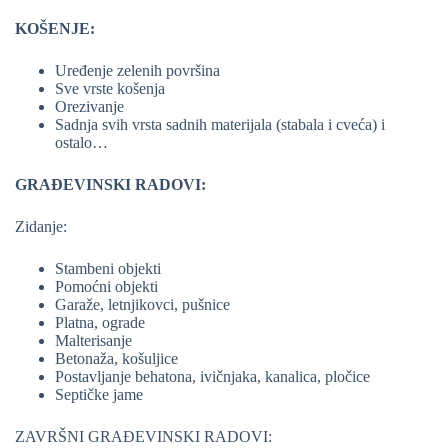
KOŠENJE:
Uređenje zelenih površina
Sve vrste košenja
Orezivanje
Sadnja svih vrsta sadnih materijala (stabala i cveća) i
ostalo…
GRAĐEVINSKI RADOVI:
Zidanje:
Stambeni objekti
Pomoćni objekti
Garaže, letnjikovci, pušnice
Platna, ograde
Malterisanje
Betonaža, košuljice
Postavljanje behatona, ivičnjaka, kanalica, pločice
Septičke jame
ZAVRŠNI GRAĐEVINSKI RADOVI: