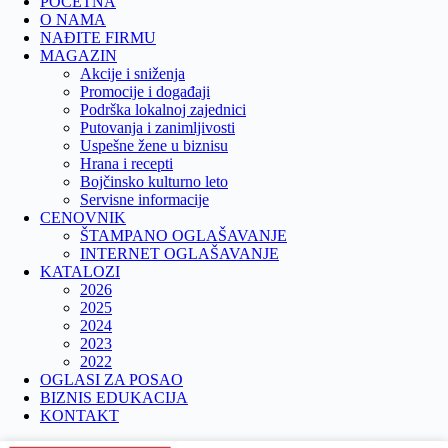
POČETNA
O NAMA
NAĐITE FIRMU
MAGAZIN
Akcije i sniženja
Promocije i događaji
Podrška lokalnoj zajednici
Putovanja i zanimljivosti
Uspešne žene u biznisu
Hrana i recepti
Bojčinsko kulturno leto
Servisne informacije
CENOVNIK
ŠTAMPANO OGLAŠAVANJE
INTERNET OGLAŠAVANJE
KATALOZI
2026
2025
2024
2023
2022
OGLASI ZA POSAO
BIZNIS EDUKACIJA
KONTAKT