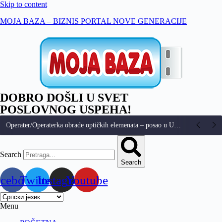
Skip to content
MOJA BAZA – BIZNIS PORTAL NOVE GENERACIJE
DOBRO DOŠLI U SVET
POSLOVNOG USPEHA!
Operater/Operaterka obrade optičkih elemenata – posao u Umci (Beograd)
Search
Search
acebook
Twitter
Instagram
Youtube
Menu