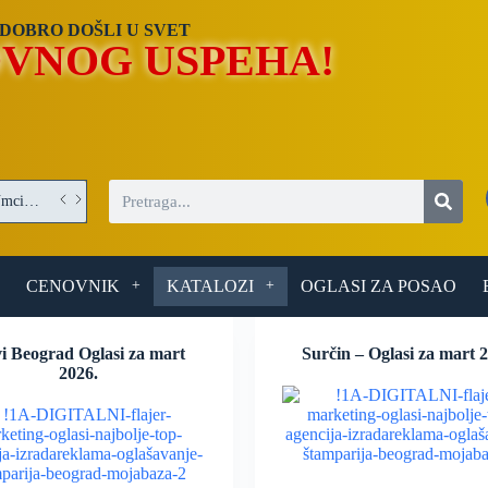
DOBRO DOŠLI U SVET
VNOG USPEHA!
Operater/Operaterka obrade optičkih elemenata – posao u Umci (Beograd)
CENOVNIK
KATALOZI
OGLASI ZA POSAO
i Beograd Oglasi za mart
Surčin – Oglasi za mart 
2026.