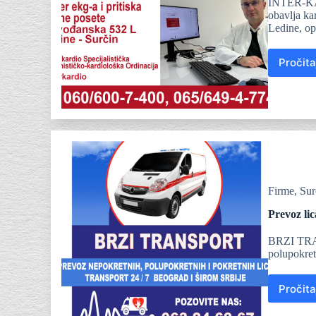
INTER-KARD
obavlja ka
Ledine, op
Pročita
Firme
,
Sur
Prevoz lic
BRZI TRANS
polupokret
Pročita