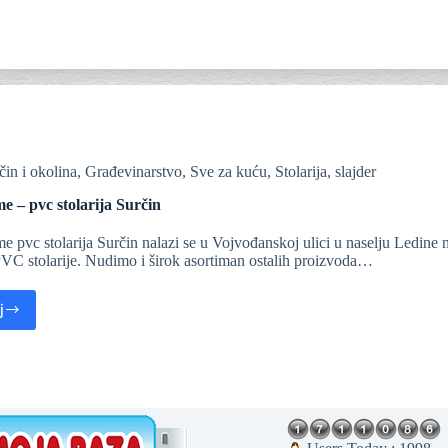
čin i okolina
,
Građevinarstvo
,
Sve za kuću
,
Stolarija
,
slajder
e – pvc stolarija Surčin
 pvc stolarija Surčin nalazi se u Vojvođanskoj ulici u naselju Ledine 
C stolarije. Nudimo i širok asortiman ostalih proizvoda…
j