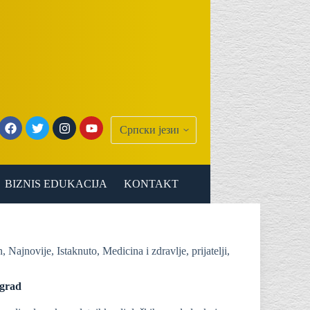
BIZNIS EDUKACIJA
KONTAKT
n
,
Najnovije
,
Istaknuto
,
Medicina i zdravlje
,
prijatelji
,
ograd