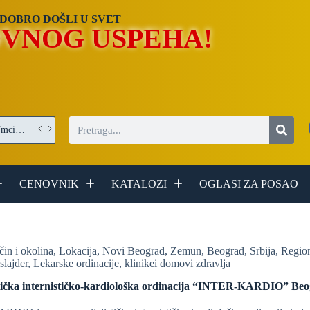
DOBRO DOŠLI U SVET
VNOG USPEHA!
Operater/Operaterka obrade optičkih elemenata – posao u Umci (Beograd)
CENOVNIK
KATALOZI
OGLASI ZA POSAO
čin i okolina
,
Lokacija
,
Novi Beograd
,
Zemun
,
Beograd
,
Srbija
,
Regio
slajder
,
Lekarske ordinacije, klinikei domovi zdravlja
stička internističko-kardiološka ordinacija “INTER-KARDIO” Be