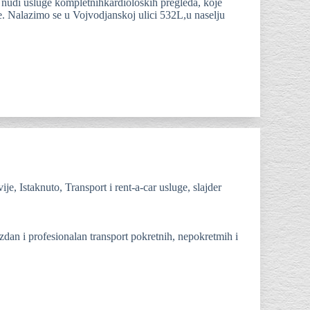
 nudi usluge kompletnihkardioloških pregleda, koje
e. Nalazimo se u Vojvodjanskoj ulici 532L,u naselju
ije
,
Istaknuto
,
Transport i rent-a-car usluge
,
slajder
n i profesionalan transport pokretnih, nepokretmih i