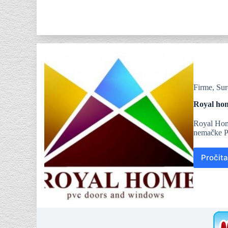
Firme
,
Sur
Royal hom
Royal Home
nemačke PV
Pročita