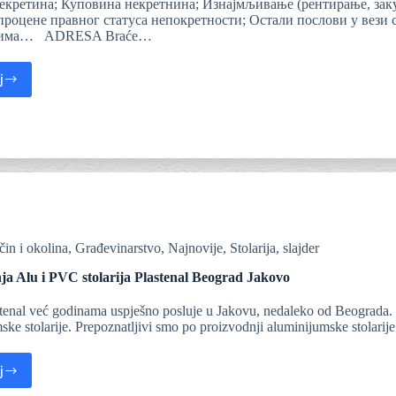
екретина; Куповина некретнина; Изнајмљивање (рентирање, зак
роцене правног статуса непокретности; Остали послови у вези 
цима… ADRESA Braće…
j
čin i okolina
,
Građevinarstvo
,
Najnovije
,
Stolarija
,
slajder
ja Alu i PVC stolarija Plastenal Beograd Jakovo
tenal već godinama uspješno posluje u Jakovu, nedaleko od Beograda. N
ske stolarije. Prepoznatljivi smo po proizvodnji aluminijumske stolari
j