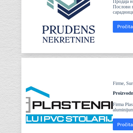
Продаја н
Послови п
сарадни
Pročita
Firme
,
Sur
Proizvodn
Firma Plas
aluminijum
Pročita