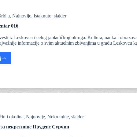
Srbija
,
Najnovije
,
Istaknuto
,
slajder
ntar 016
vesti iz Leskovca i celog jablaničkog okruga. Kultura, nauka i obrazov
najvažnije informacije o svim aktuelnim zbivanjima u gradu Leskovcu
j
čin i okolina
,
Najnovije
,
Nekretnine
,
slajder
 за некретнине Пруденс Сурчин