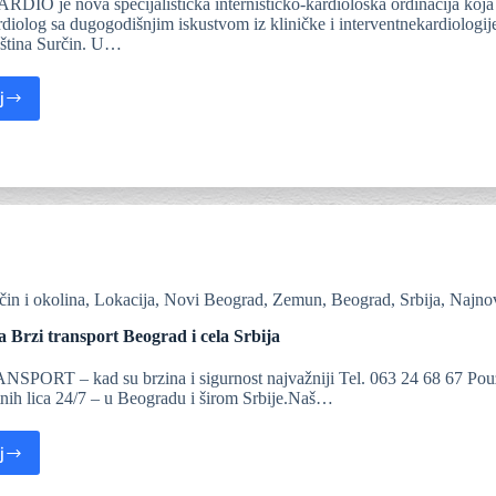
IO je nova specijalistička internističko-kardiološka ordinacija koja
rdiolog sa dugogodišnjim iskustvom iz kliničke i interventnekardiologij
ština Surčin. U…
j
čin i okolina
,
Lokacija
,
Novi Beograd
,
Zemun
,
Beograd
,
Srbija
,
Najnov
a Brzi transport Beograd i cela Srbija
PORT – kad su brzina i sigurnost najvažniji Tel. 063 24 68 67 Pouzda
nih lica 24/7 – u Beogradu i širom Srbije.Naš…
j