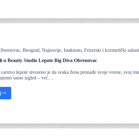
Obrenovac
,
Beograd
,
Najnovije
,
Istaknuto
,
Frizerski i kozmetički saloni
i u Beauty Studio Lepote Big Diva Obrenovac
carstvo lepote stvoreno je da svaka žena pronađe svoje vreme, svoj mi
gujemo samo izgled – već…
j