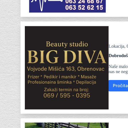
Lokacija
,
Dobrodošl
Naše malo 
nas ne ne
Pročita