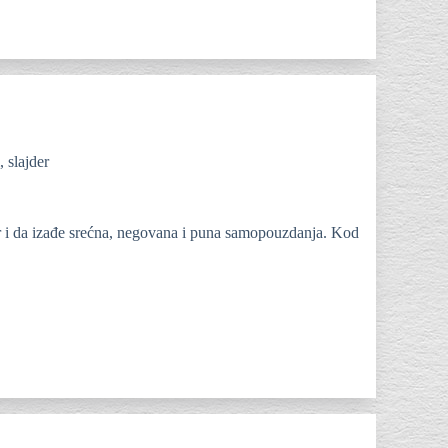
,
slajder
r i da izađe srećna, negovana i puna samopouzdanja. Kod