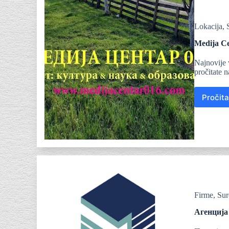
Lokacija
,
Medija Ce
Najnovije 
pročitate 
Pročita
Firme
,
Sur
Агенција