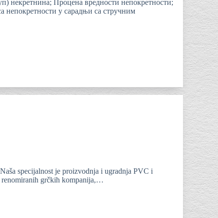
уп) некретнина; Процена вредности непокретности;
са непокретности у сарадњи са стручним
aša specijalnost je proizvodnja i ugradnja PVC i
je renomiranih grčkih kompanija,…