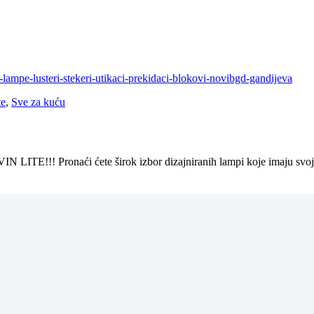
te
,
Sve za kuću
ELVIN LITE!!! Pronaći ćete širok izbor dizajniranih lampi koje imaju sv