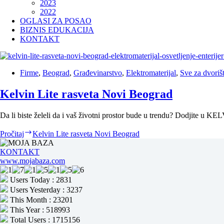
2023
2022
OGLASI ZA POSAO
BIZNIS EDUKACIJA
KONTAKT
Firme
,
Beograd
,
Građevinarstvo
,
Elektromaterijal
,
Sve za dvoriš
Kelvin Lite rasveta Novi Beograd
Da li biste želeli da i vaš životni prostor bude u trendu? Dodjite u K
Pročitaj
Kelvin Lite rasveta Novi Beograd
KONTAKT
www.mojabaza.com
Users Today : 2831
Users Yesterday : 3237
This Month : 23201
This Year : 518993
Total Users : 1715156