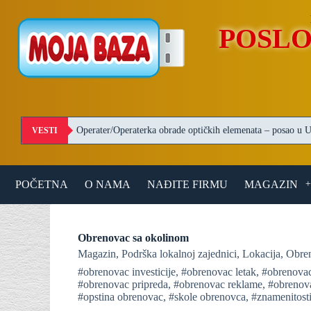
S
k
POSLO
i
p
t
o
c
o
n
t
VESTI
e
n
t
POČETNA
O NAMA
NAĐITE FIRMU
MAGAZIN
Obrenovac sa okolinom
Magazin
,
Podrška lokalnoj zajednici
,
Lokacija
,
Obre
#obrenovac investicije
,
#obrenovac letak
,
#obrenovac
#obrenovac pripreda
,
#obrenovac reklame
,
#obrenov
#opstina obrenovac
,
#skole obrenovca
,
#znamenitost