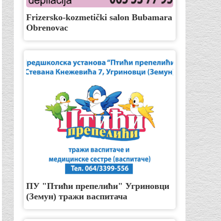
Frizersko-kozmetički salon Bubamara
Obrenovac
ПУ "Птићи препелићи" Угриновци
(Земун) тражи васпитача