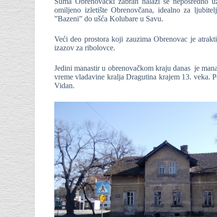
Šuma Obrenovački zabran nalazi se neposredno uz
omiljeno izletište Obrenovčana, idealno za ljubitel
”Bazeni” do ušća Kolubare u Savu.
Veći deo prostora koji zauzima Obrenovac je atrakt
izazov za ribolovce.
Jedini manastir u obrenovačkom kraju danas je manas
vreme vladavine kralja Dragutina krajem 13. veka. Po
Vidan.