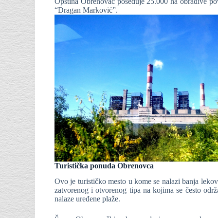
Opština Obrenovac poseduje 25.000 ha obradive površ
“Dragan Marković”.
Turistička ponuda Obrenovca
Ovo je turističko mesto u kome se nalazi banja lekovi
zatvorenog i otvorenog tipa na kojima se često odr
nalaze uređene plaže.