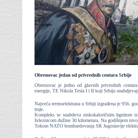
Obrenovac jedan od privrednih centara Srbije
Obrenovac je jedno od glavnih privrednih centara
energije, TE Nikola Tesla I i II koji Srbiju snabdjevaj
Najveća termoelektrana u Srbiji izgrađena je 956. godi
traje.
Kompleks se snabdeva niskokaloričnim lignitom iz
železnicom dužine 30 kilometara. Na godišnjem nivou
Tokom NATO bombardovanja SR Jugoslavije elektrana j