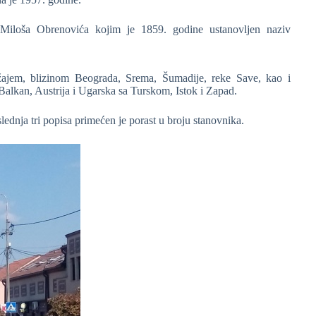
Miloša Obrenovića kojim je 1859. godine ustanovljen naziv
žajem, blizinom Beograda, Srema, Šumadije, reke Save, kao i
alkan, Austrija i Ugarska sa Turskom, Istok i Zapad.
ednja tri popisa primećen je porast u broju stanovnika.