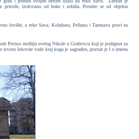
 grad i jednim svojim delom izlazi na reku Savu. Zabran je
je prirode, izolovano od buke i asfalta. Prostire se od objekta
ivno lovište, a reke Sava, Kolubara, Peštana i Tamnava pravi su
tir Prenos moštiju svetog Nikole u Grabovcu koji je podignut za
 izvoru lekovite vode kraj koga je sagrađen, poznat je I o imenu