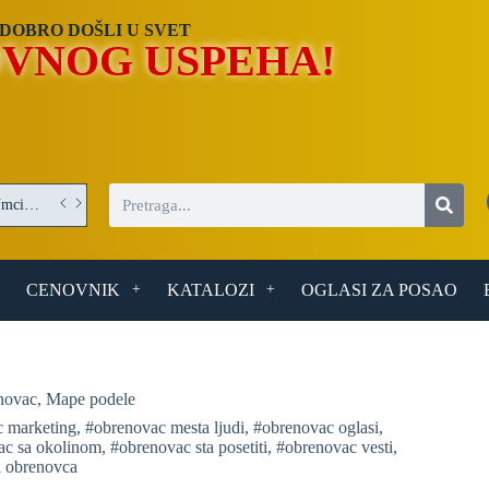
DOBRO DOŠLI U SVET
VNOG USPEHA!
Operater/Operaterka obrade optičkih elemenata – posao u Umci (Beograd)
CENOVNIK
KATALOZI
OGLASI ZA POSAO
novac
,
Mape podele
 marketing
,
#obrenovac mesta ljudi
,
#obrenovac oglasi
,
ac sa okolinom
,
#obrenovac sta posetiti
,
#obrenovac vesti
,
i obrenovca