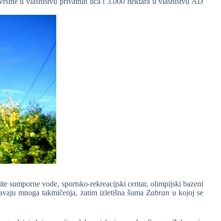
ine u vlasništvu privatnih lica i 3.000 hektara u vlasništvu AD
te sumporne vode, sportsko-rekreacijski centar, olimpijski bazeni
žavaju mnoga takmičenja, zatim izletišna šuma
Zabran
u kojoj se