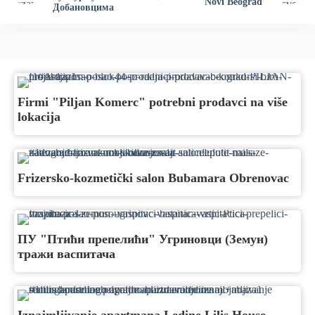
Novi Beograd
Добановцима
Firmi "Piljan Komerc" potrebni prodavci na više
lokacija
Frizersko-kozmetički salon Bubamara Obrenovac
ПУ "Птићи препелићи" Угриновци (Земун)
тражи васпитача