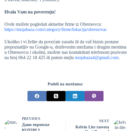
Hvala Vam na poverenju!
Ovde možete pogledati aktuelne firme iz Obrenovca:
https://mojabaza.com/category/firme/lokacija/obrenovac
Ukoliko i vi želite da povećate zaradu ili da vaš biznis postane
prepoznatljiv na Google-u, društvenim mrežama i drugim mestima
u Obrenovcu i okolini, možete nas kontaktirati telefonom pozivom
na broj 064 22 18 425 ili putem mejla
mojabaza4@gmail.com
.
Podeli na mrežama:
PREVIOUS
NEXT
Дани европске
Kelvin Lite rasveta
културе у