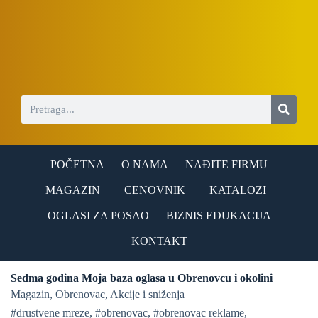
S
k
i
p
t
o
c
o
n
t
e
n
POČETNA
O NAMA
NAĐITE FIRMU
t
MAGAZIN
CENOVNIK
KATALOZI
OGLASI ZA POSAO
BIZNIS EDUKACIJA
KONTAKT
Sedma godina Moja baza oglasa u Obrenovcu i okolini
Magazin
,
Obrenovac
,
Akcije i sniženja
#drustvene mreze
,
#obrenovac
,
#obrenovac reklame
,