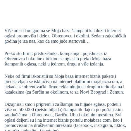
Više od sedam godina se Moja baza štampani katalozi i internet
oglasi promovišu i dele u Obrenovcu i okolini. Sedam zajedničkih
godina je iza nas, kao da smo juče startovali…
Preko sto firmi, preduzetnika, kompanija i pojedinaca iz
Obrenovca i okoline direktno se oglasilo preko Moja baza
štampanih oglasa, neki u jednom, drugi u više izdanja.
Neke od firmi iskoristili su Moja baza internet biznis pakete i
predstavljaju se isključivo na internet platformi mojabaza.com, a
nekada se obrenovačke firme reklamiraju na drugim teritorijama i
katalozima (za Surčin sa okolinom, te za Novi Beograd i Zemun.
Dizajnirali smo i pripremili za štampu na hiljade sglasa, podelili
više od 500.000 (petsto hiljada) štampanih flajera po poštanskim
sandučićima u Obrenovcu, Bariču, Ubu i okolnim mestima. Svi
oglasi deljeni su i na internet biznis portalu mojabaza.com, kao i
promovisani na društvenim mrežama (facebook, instagram, tiktok,
x mreža, linkedin, i youtube).