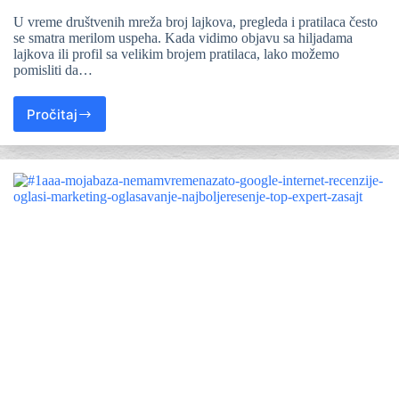
U vreme društvenih mreža broj lajkova, pregleda i pratilaca često
se smatra merilom uspeha. Kada vidimo objavu sa hiljadama
lajkova ili profil sa velikim brojem pratilaca, lako možemo
pomisliti da…
Pročitaj