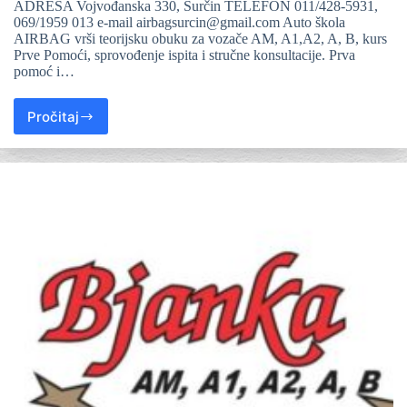
ADRESA Vojvođanska 330, Surčin TELEFON 011/428-5931,
069/1959 013 e-mail airbagsurcin@gmail.com Auto škola
AIRBAG vrši teorijsku obuku za vozače AM, A1,A2, A, B, kurs
Prve Pomoći, sprovođenje ispita i stručne konsultacije. Prva
pomoć i…
Pročitaj