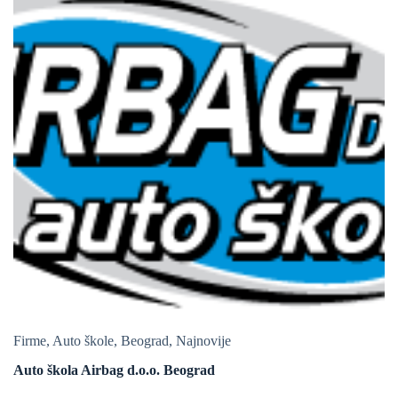
Firme
,
Auto škole
,
Beograd
,
Najnovije
Auto škola Airbag d.o.o. Beograd