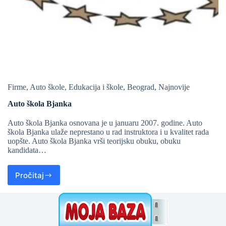
Firme
,
Auto škole
,
Edukacija i škole
,
Beograd
,
Najnovije
Auto škola Bjanka
Auto škola Bjanka osnovana je u januaru 2007. godine. Auto
škola Bjanka ulaže neprestano u rad instruktora i u kvalitet rada
uopšte. Auto škola Bjanka vrši teorijsku obuku, obuku
kandidata…
Pročitaj