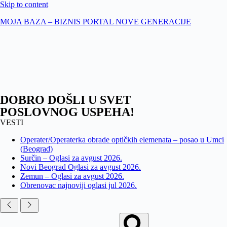
Skip to content
MOJA BAZA – BIZNIS PORTAL NOVE GENERACIJE
DOBRO DOŠLI U SVET
POSLOVNOG USPEHA!
VESTI
Operater/Operaterka obrade optičkih elemenata – posao u Umci
(Beograd)
Surčin – Oglasi za avgust 2026.
Novi Beograd Oglasi za avgust 2026.
Zemun – Oglasi za avgust 2026.
Obrenovac najnoviji oglasi jul 2026.