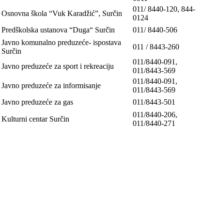
011/ 8440-120, 844-
Osnovna škola “Vuk Karadžić”, Surčin
0124
Predškolska ustanova “Duga“ Surčin
011/ 8440-506
Javno komunalno preduzeće- ispostava
011 / 8443-260
Surčin
011/8440-091,
Javno preduzeće za sport i rekreaciju
011/8443-569
011/8440-091,
Javno preduzeće za informisanje
011/8443-569
Javno preduzeće za gas
011/8443-501
011/8440-206,
Kulturni centar Surčin
011/8440-271