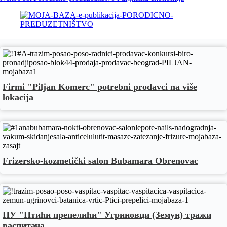
Firmi "Piljan Komerc" potrebni prodavci na više
lokacija
Frizersko-kozmetički salon Bubamara Obrenovac
ПУ "Птићи препелићи" Угриновци (Земун) тражи
васпитача