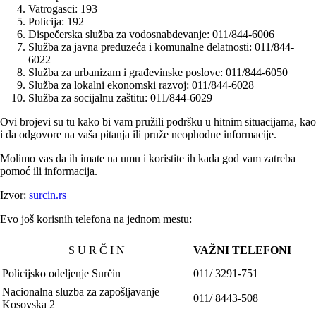
Vatrogasci: 193
Policija: 192
Dispečerska služba za vodosnabdevanje: 011/844-6006
Služba za javna preduzeća i komunalne delatnosti: 011/844-
6022
Služba za urbanizam i građevinske poslove: 011/844-6050
Služba za lokalni ekonomski razvoj: 011/844-6028
Služba za socijalnu zaštitu: 011/844-6029
Ovi brojevi su tu kako bi vam pružili podršku u hitnim situacijama, kao
i da odgovore na vaša pitanja ili pruže neophodne informacije.
Molimo vas da ih imate na umu i koristite ih kada god vam zatreba
pomoć ili informacija.
Izvor:
surcin.rs
Evo još korisnih telefona na jednom mestu:
S U R Č I N
VAŽNI TELEFONI
Policijsko
odeljenje Surčin
011/
3
291-751
Nacionalna sluzba za zapošljavanje
011/ 8443-508
Kosovska 2