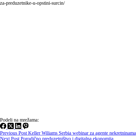
za-preduzetnike-u-opstini-surcin/
Podeli na mrežama:
Previous
Post
Keller Wiliams Serbia webinar za agente nekretninama
Next
Post
Porodično preduzetništvo i digitalna ekonomija