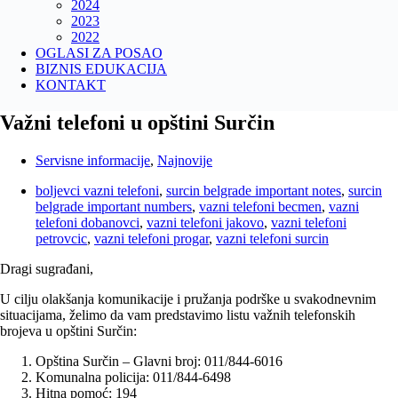
2024
2023
2022
OGLASI ZA POSAO
BIZNIS EDUKACIJA
KONTAKT
Važni telefoni u opštini Surčin
Servisne informacije
,
Najnovije
boljevci vazni telefoni
,
surcin belgrade important notes
,
surcin
belgrade important numbers
,
vazni telefoni becmen
,
vazni
telefoni dobanovci
,
vazni telefoni jakovo
,
vazni telefoni
petrovcic
,
vazni telefoni progar
,
vazni telefoni surcin
Dragi sugrađani,
U cilju olakšanja komunikacije i pružanja podrške u svakodnevnim
situacijama, želimo da vam predstavimo listu važnih telefonskih
brojeva u opštini Surčin:
Opština Surčin – Glavni broj: 011/844-6016
Komunalna policija: 011/844-6498
Hitna pomoć: 194