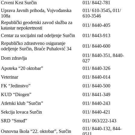
Crveni Krst Surčin
011/ 8442-781
Uprava Javnih prihoda, Vojvođanska
011/ 610-3545
,
011/
108a
610-3546
Republički geodetski zavod služba za
011/
8440-405
katastar nepokretnosti
Centar za socijalni rad odeljenje Surčin
011/
8443-913
Republičko zdrastveno osiguranje
011/ 8440-600
odeljenje Surčin, Braće Puhalović 34
011/ 8440-351, 8440-
Dom zdravlja
027
Apoteka “20 oktobar”
0
11/ 8440-326
Veterinar
011/ 8440-014
FK “Jedinstvo”
011/ 8440-500
KUD “Diogen”
011/ 8441-349
Atletski klub ”Surčin”
011/ 8440-243
Sekcija lovaca Surčin
011/ 8440-421
SRD “Smuđ”
011/ 063/222-143
011/ 8440-132, 844-
Osnovna
škola “22. oktobar”, Surčin
0511