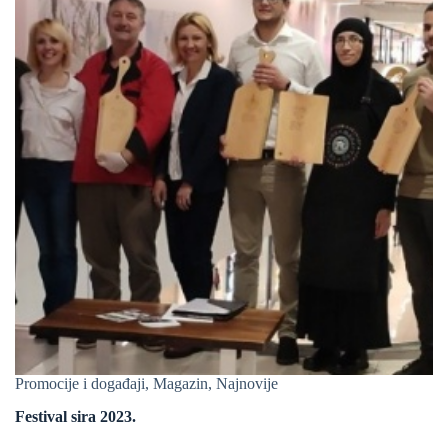
Promocije i događaji
,
Magazin
,
Najnovije
Festival sira 2023.