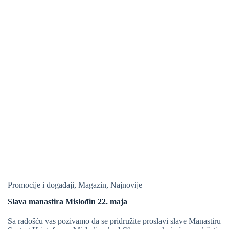
Promocije i događaji
,
Magazin
,
Najnovije
Slava manastira Mislođin 22. maja
Sa radošću vas pozivamo da se pridružite proslavi slave Manastiru