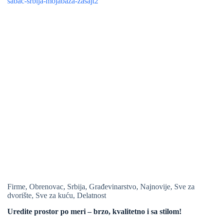
Firme
,
Obrenovac
,
Srbija
,
Građevinarstvo
,
Najnovije
,
Sve za
dvorište
,
Sve za kuću
,
Delatnost
Uredite prostor po meri – brzo, kvalitetno i sa stilom!