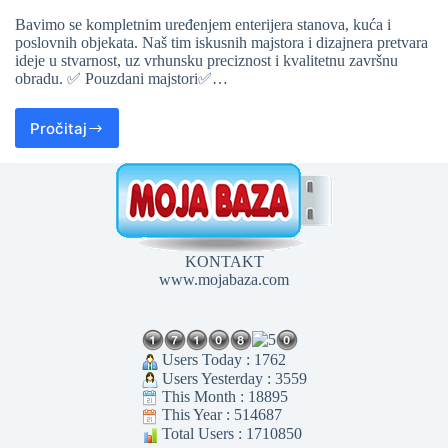
Bavimo se kompletnim uređenjem enterijera stanova, kuća i
poslovnih objekata. Naš tim iskusnih majstora i dizajnera pretvara
ideje u stvarnost, uz vrhunsku preciznost i kvalitetnu završnu
obradu. ✅ Pouzdani majstori✅…
Pročitaj
KONTAKT
www.mojabaza.com
Users Today : 1762
Users Yesterday : 3559
This Month : 18895
This Year : 514687
Total Users : 1710850