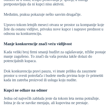
pretpostavljaju da ni kupci nisu aktivni.
Međutim, praksa pokazuje nešto sasvim drugačije.
Upravo tokom letnjih meseci otvara se prostor za kompanije koje
žele da ostanu vidljive, privuku nove kupce i naprave prednost u
odnosu na konkurenciju.
Manje konkurencije znači veću vidljivost
Kada veliki broj firmi smanji budžet za oglašavanje, tržište postaje
manje zagušeno. To znači da vaša poruka lakše dolazi do
potencijalnih kupaca.
Dok konkurencija pravi pauzu, vi imate priliku da zauzmete
prostor u svesti potrošača i budete među prvima koje će primetiti
kada im zatreba proizvod ili usluga koju nudite.
Kupci ne odlaze na odmor
Jedna od najvećih zabluda jeste da tokom leta nema potražnje.
Istina je da se navike menjaju, ali kupovina ne prestaje.