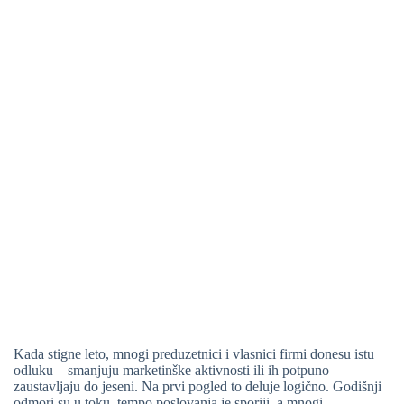
Kada stigne leto, mnogi preduzetnici i vlasnici firmi donesu istu
odluku – smanjuju marketinške aktivnosti ili ih potpuno
zaustavljaju do jeseni. Na prvi pogled to deluje logično. Godišnji
odmori su u toku, tempo poslovanja je sporiji, a mnogi