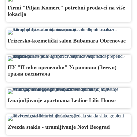
Firmi "Piljan Komerc" potrebni prodavci na više
lokacija
Frizersko-kozmetički salon Bubamara Obrenovac
ПУ "Птићи препелићи" Угриновци (Земун)
тражи васпитача
Iznajmljivanje apartmana Ledine Lilis House
Zvezda staklo - uramljivanje Novi Beograd