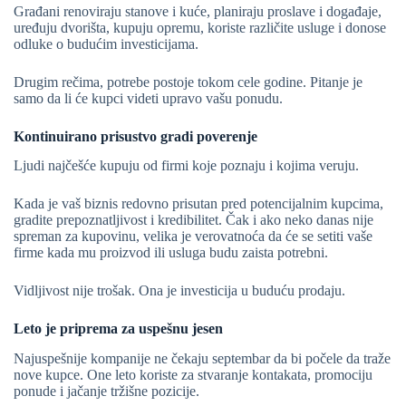
Građani renoviraju stanove i kuće, planiraju proslave i događaje,
uređuju dvorišta, kupuju opremu, koriste različite usluge i donose
odluke o budućim investicijama.
Drugim rečima, potrebe postoje tokom cele godine. Pitanje je
samo da li će kupci videti upravo vašu ponudu.
Kontinuirano prisustvo gradi poverenje
Ljudi najčešće kupuju od firmi koje poznaju i kojima veruju.
Kada je vaš biznis redovno prisutan pred potencijalnim kupcima,
gradite prepoznatljivost i kredibilitet. Čak i ako neko danas nije
spreman za kupovinu, velika je verovatnoća da će se setiti vaše
firme kada mu proizvod ili usluga budu zaista potrebni.
Vidljivost nije trošak. Ona je investicija u buduću prodaju.
Leto je priprema za uspešnu jesen
Najuspešnije kompanije ne čekaju septembar da bi počele da traže
nove kupce. One leto koriste za stvaranje kontakata, promociju
ponude i jačanje tržišne pozicije.