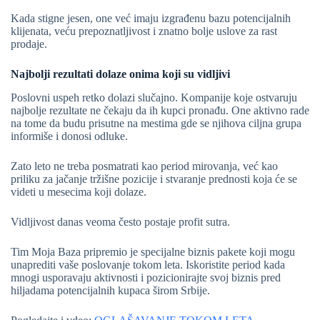
Kada stigne jesen, one već imaju izgrađenu bazu potencijalnih
klijenata, veću prepoznatljivost i znatno bolje uslove za rast
prodaje.
Najbolji rezultati dolaze onima koji su vidljivi
Poslovni uspeh retko dolazi slučajno. Kompanije koje ostvaruju
najbolje rezultate ne čekaju da ih kupci pronađu. One aktivno rade
na tome da budu prisutne na mestima gde se njihova ciljna grupa
informiše i donosi odluke.
Zato leto ne treba posmatrati kao period mirovanja, već kao
priliku za jačanje tržišne pozicije i stvaranje prednosti koja će se
videti u mesecima koji dolaze.
Vidljivost danas veoma često postaje profit sutra.
Tim Moja Baza pripremio je specijalne biznis pakete koji mogu
unaprediti vaše poslovanje tokom leta. Iskoristite period kada
mnogi usporavaju aktivnosti i pozicionirajte svoj biznis pred
hiljadama potencijalnih kupaca širom Srbije.