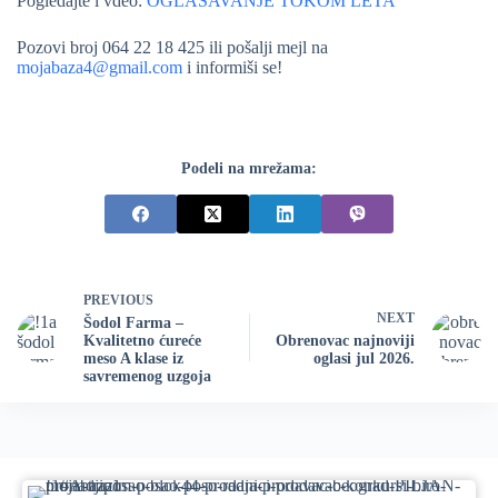
Pogledajte i vdeo:
OGLAŠAVANJE TOKOM LETA
Pozovi broj 064 22 18 425 ili pošalji mejl na
mojabaza4@gmail.com
i informiši se!
Podeli na mrežama:
PREVIOUS
NEXT
Šodol Farma –
Kvalitetno ćureće
Obrenovac najnoviji
meso A klase iz
oglasi jul 2026.
savremenog uzgoja