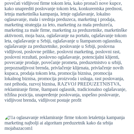
povećati vidljivost firme tokom leta
,
kako pronaći nove kupce
,
kako unaprediti poslovanje tokom leta
,
konkurentska prednost
,
letnja marketinška kampanja
,
letnje oglašavanje
,
lokalno
oglasavanje
,
mala i srednja preduzeca
,
marketing i prodaja
,
marketing strategija za leto
,
marketing za mala preduzeća
,
marketing za male firme
,
marketing za preduzetnike
,
marketinške
aktivnosti
,
moja baza
,
oglašavanje na portalu
,
oglašavanje tokom
leta
,
oglašavanje u Srbiji
,
oglašavanje u štampanom oglasniku
,
oglašavanje za preduzetnike
,
poslovanje u Srbiji
,
poslovna
vidljivost
,
poslovne prilike
,
poslovni marketing
,
poslovni rast
,
poslovni rezultati
,
poslovno oglašavanje
,
potencijalni klijenti
,
povecanje prodaje
,
povećanje prometa
,
preduzetnistvo u srbiji
,
prepoznatljivost brenda
,
privlačenje klijenata
,
privlačenje novih
kupaca
,
prodaja tokom leta
,
promocija biznisa
,
promocija
lokalnog biznisa
,
promocija proizvoda i usluga
,
rast poslovanja
,
rast prihoda
,
razvoj biznisa
,
RAZVOJ PREDUZETNISTVA
,
reklamiranje firme
,
štampani oglasnik
,
tradicionalno oglašavanje
,
tržišna pozicija
,
unapređenje poslovanja
,
uspešno poslovanje
,
vidljivost brenda
,
vidljivost postaje profit