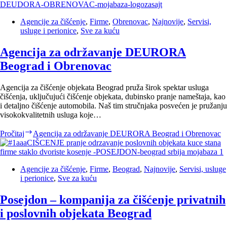
Agencije za čišćenje
,
Firme
,
Obrenovac
,
Najnovije
,
Servisi,
usluge i perionice
,
Sve za kuću
Agencija za održavanje DEURORA
Beograd i Obrenovac
Agencija za čišćenje objekata Beograd pruža širok spektar usluga
čišćenja, uključujući čišćenje objekata, dubinsko pranje nameštaja, kao
i detaljno čišćenje automobila. Naš tim stručnjaka posvećen je pružanju
visokokvalitetnih usluga koje…
Pročitaj
Agencija za održavanje DEURORA Beograd i Obrenovac
Agencije za čišćenje
,
Firme
,
Beograd
,
Najnovije
,
Servisi, usluge
i perionice
,
Sve za kuću
Posejdon – kompanija za čišćenje privatnih
i poslovnih objekata Beograd