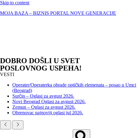
Skip to content
MOJA BAZA – BIZNIS PORTAL NOVE GENERACIJE
DOBRO DOŠLI U SVET
POSLOVNOG USPEHA!
VESTI
Operater/Operaterka obrade optičkih elemenata – posao u Umci
(Beograd)
Surčin – Oglasi za avgust 2026.
Novi Beograd Oglasi za avgust 2026.
Zemun – Oglasi za avgust 2026.
Obrenovac najnoviji oglasi jul 2026.