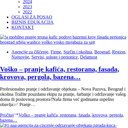
2024
2023
2022
OGLASI ZA POSAO
BIZNIS EDUKACIJA
KONTAKT
Agencije za čišćenje
,
Firme
,
Surčin i okolina
,
Beograd
,
Region
,
Najnovije
,
Servisi, usluge i perionice
,
Delatnost
Voško – pranje kafića, restorana, fasada,
krovova, pergola, bazena…
Profesionalno pranje i održavanje objekata – Nova Pazova, Beograd i
okolina Tražite pouzdanu ekipu za pranje, farbanje i održavanje vašeg
doma ili poslovnog prostora?Naša firma već godinama uspešno
obavlja:✅ Pranje…
Pročitaj
Voško – pranje kafića, restorana, fasada, krovova, pergola,
bazena…