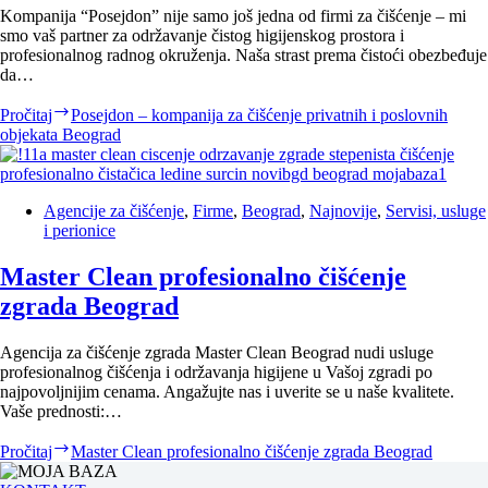
Kompanija “Posejdon” nije samo još jedna od firmi za čišćenje – mi
smo vaš partner za održavanje čistog higijenskog prostora i
profesionalnog radnog okruženja. Naša strast prema čistoći obezbeđuje
da…
Pročitaj
Posejdon – kompanija za čišćenje privatnih i poslovnih
objekata Beograd
Agencije za čišćenje
,
Firme
,
Beograd
,
Najnovije
,
Servisi, usluge
i perionice
Master Clean profesionalno čišćenje
zgrada Beograd
Agencija za čišćenje zgrada Master Clean Beograd nudi usluge
profesionalnog čišćenja i održavanja higijene u Vašoj zgradi po
najpovoljnijim cenama. Angažujte nas i uverite se u naše kvalitete.
Vaše prednosti:…
Pročitaj
Master Clean profesionalno čišćenje zgrada Beograd