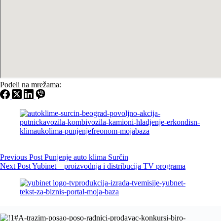
Podeli na mrežama:
Previous
Post
Punjenje auto klima Surčin
Next
Post
Yubinet – proizvodnja i distribucija TV programa