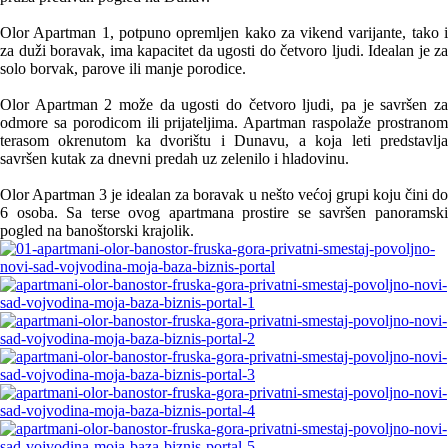
Olor Apartman 1, potpuno opremljen kako za vikend varijante, tako i
za duži boravak, ima kapacitet da ugosti do četvoro ljudi. Idealan je za
solo borvak, parove ili manje porodice.
Olor Apartman 2 može da ugosti do četvoro ljudi, pa je savršen za
odmore sa porodicom ili prijateljima. Apartman raspolaže prostranom
terasom okrenutom ka dvorištu i Dunavu, a koja leti predstavlja
savršen kutak za dnevni predah uz zelenilo i hladovinu.
Olor Apartman 3 je idealan za boravak u nešto većoj grupi koju čini do
6 osoba. Sa terse ovog apartmana prostire se savršen panoramski
pogled na banoštorski krajolik.