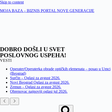
Skip to content
MOJA BAZA – BIZNIS PORTAL NOVE GENERACIJE
DOBRO DOŠLI U SVET
POSLOVNOG USPEHA!
VESTI
Operater/Operaterka obrade optičkih elemenata – posao u Umci
(Beograd)
Surčin – Oglasi za avgust 2026.
Novi Beograd Oglasi za avgust 2026.
Zemun – Oglasi za avgust 2026.
Obrenovac najnoviji oglasi jul 2026.