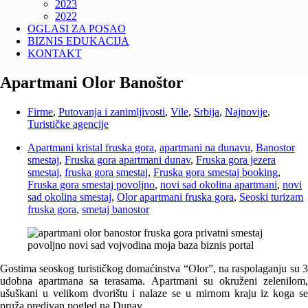
2023
2022
OGLASI ZA POSAO
BIZNIS EDUKACIJA
KONTAKT
Apartmani Olor Banoštor
Firme
,
Putovanja i zanimljivosti
,
Vile
,
Srbija
,
Najnovije
,
Turističke agencije
Apartmani kristal fruska gora
,
apartmani na dunavu
,
Banostor
smestaj
,
Fruska gora apartmani dunav
,
Fruska gora jezera
smestaj
,
fruska gora smestaj
,
Fruska gora smestaj booking
,
Fruska gora smestaj povoljno
,
novi sad okolina apartmani
,
novi
sad okolina smestaj
,
Olor apartmani fruska gora
,
Seoski turizam
fruska gora
,
smetaj banostor
Gostima seoskog turističkog domaćinstva “Olor”, na raspolaganju su 3
udobna apartmana sa terasama. Apartmani su okruženi zelenilom,
ušuškani u velikom dvorištu i nalaze se u mirnom kraju iz koga se
pruža predivan pogled na Dunav.