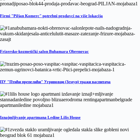
Firmi "Piljan Komerc" potrebni prodavci na više lokacija
Frizersko-kozmetički salon Bubamara Obrenovac
ПУ "Птићи препелићи" Угриновци (Земун) тражи васпитача
Iznajmljivanje apartmana Ledine Lilis House