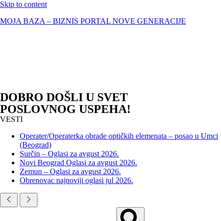
Skip to content
MOJA BAZA – BIZNIS PORTAL NOVE GENERACIJE
DOBRO DOŠLI U SVET
POSLOVNOG USPEHA!
VESTI
Operater/Operaterka obrade optičkih elemenata – posao u Umci
(Beograd)
Surčin – Oglasi za avgust 2026.
Novi Beograd Oglasi za avgust 2026.
Zemun – Oglasi za avgust 2026.
Obrenovac najnoviji oglasi jul 2026.