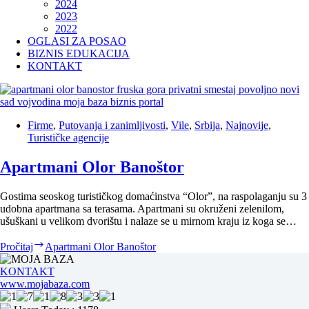
2024
2023
2022
OGLASI ZA POSAO
BIZNIS EDUKACIJA
KONTAKT
Firme
,
Putovanja i zanimljivosti
,
Vile
,
Srbija
,
Najnovije
,
Turističke agencije
Apartmani Olor Banoštor
Gostima seoskog turističkog domaćinstva “Olor”, na raspolaganju su 3
udobna apartmana sa terasama. Apartmani su okruženi zelenilom,
ušuškani u velikom dvorištu i nalaze se u mirnom kraju iz koga se…
Pročitaj
Apartmani Olor Banoštor
KONTAKT
www.mojabaza.com