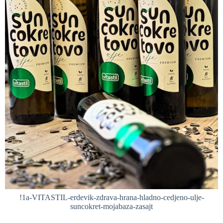
!1a-VITASTIL-erdevik-zdrava-hrana-hladno-cedjeno-ulje-
suncokret-mojabaza-zasajt