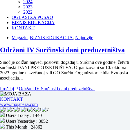
2024
2023
2022
OGLASI ZA POSAO
BIZNIS EDUKACIJA
KONTAKT
Magazin
,
BIZNIS EDUKACIJA
,
Najnovije
Održani IV Surčinski dani preduzetništva
Sinoć je održan najveći poslovni događaj u Surčinu ove godine, četvrti
surčinski DANI PREDUZETNIŠTVA. Organizovani su 10. oktobra
2023. godine u svečanoj sali GO Surčin. Organizator je bila Evropska
asocijacija…
Pročitaj
Održani IV Surčinski dani preduzetništva
KONTAKT
www.mojabaza.com
Users Today : 1440
Users Yesterday : 3052
This Month : 24862