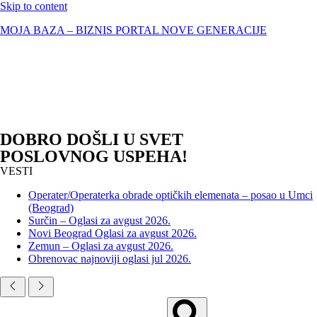
Skip to content
MOJA BAZA – BIZNIS PORTAL NOVE GENERACIJE
DOBRO DOŠLI U SVET
POSLOVNOG USPEHA!
VESTI
Operater/Operaterka obrade optičkih elemenata – posao u Umci
(Beograd)
Surčin – Oglasi za avgust 2026.
Novi Beograd Oglasi za avgust 2026.
Zemun – Oglasi za avgust 2026.
Obrenovac najnoviji oglasi jul 2026.