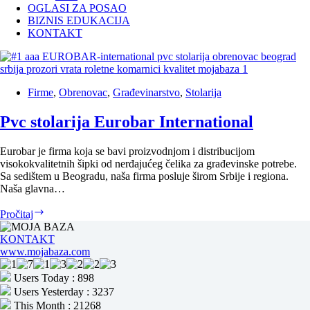
OGLASI ZA POSAO
BIZNIS EDUKACIJA
KONTAKT
Firme
,
Obrenovac
,
Građevinarstvo
,
Stolarija
Pvc stolarija Eurobar International
Eurobar je firma koja se bavi proizvodnjom i distribucijom
visokokvalitetnih šipki od nerđajućeg čelika za građevinske potrebe.
Sa sedištem u Beogradu, naša firma posluje širom Srbije i regiona.
Naša glavna…
Pvc
Pročitaj
stolarija
Eurobar
KONTAKT
International
www.mojabaza.com
Users Today : 898
Users Yesterday : 3237
This Month : 21268