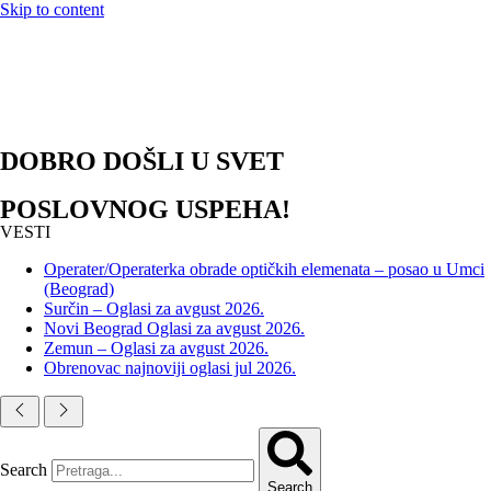
Skip to content
DOBRO DOŠLI U SVET
POSLOVNOG USPEHA!
VESTI
Operater/Operaterka obrade optičkih elemenata – posao u Umci
(Beograd)
Surčin – Oglasi za avgust 2026.
Novi Beograd Oglasi za avgust 2026.
Zemun – Oglasi za avgust 2026.
Obrenovac najnoviji oglasi jul 2026.
Search
Search