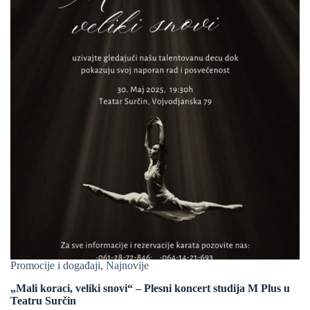
Promocije i događaji
,
Najnovije
„Mali koraci, veliki snovi“ – Plesni koncert studija M Plus u
Teatru Surčin