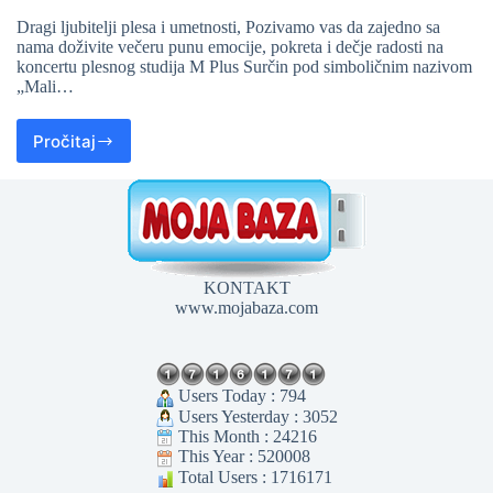
Dragi ljubitelji plesa i umetnosti, Pozivamo vas da zajedno sa
nama doživite večeru punu emocije, pokreta i dečje radosti na
koncertu plesnog studija M Plus Surčin pod simboličnim nazivom
„Mali…
Pročitaj
KONTAKT
www.mojabaza.com
Users Today : 794
Users Yesterday : 3052
This Month : 24216
This Year : 520008
Total Users : 1716171