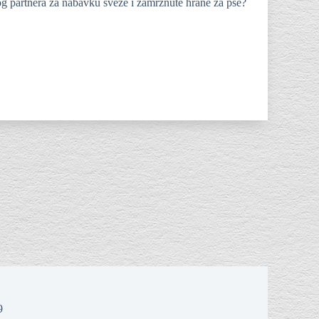
og partnera za nabavku sveže i zamrznute hrane za pse?
9