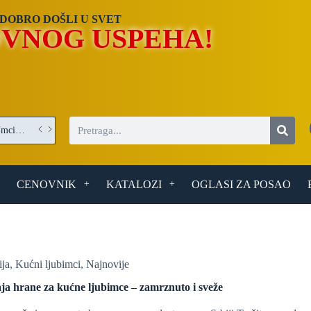
DOBRO DOŠLI U SVET
VNOG USPEHA!
Operater/Operaterka obrade optičkih elemenata – posao u Umci (Beograd)
CENOVNIK
KATALOZI
OGLASI ZA POSAO
ija
,
Kućni ljubimci
,
Najnovije
ja hrane za kućne ljubimce – zamrznuto i sveže