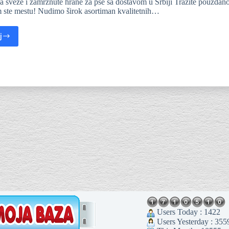
a sveže i zamrznute hrane za pse sa dostavom u Srbiji Tražite pouzdan
ste mestu! Nudimo širok asortiman kvalitetnih…
j
Users Today : 1422
Users Yesterday : 355