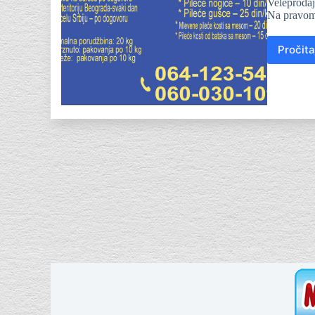
Veleprodaj
Na pravom 
Pročita