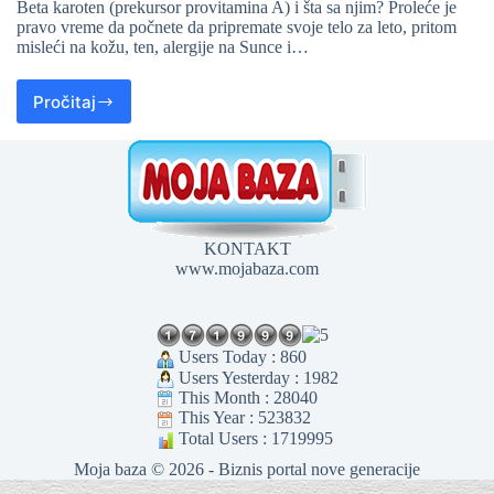
Beta karoten (prekursor provitamina A) i šta sa njim? Proleće je
pravo vreme da počnete da pripremate svoje telo za leto, pritom
misleći na kožu, ten, alergije na Sunce i…
Pročitaj
KONTAKT
www.mojabaza.com
Users Today : 860
Users Yesterday : 1982
This Month : 28040
This Year : 523832
Total Users : 1719995
Moja baza © 2026 - Biznis portal nove generacije