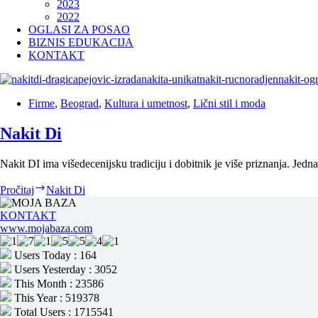
2023
2022
OGLASI ZA POSAO
BIZNIS EDUKACIJA
KONTAKT
Firme
,
Beograd
,
Kultura i umetnost
,
Lični stil i moda
Nakit Di
Nakit DI ima višedecenijsku tradiciju i dobitnik je više priznanja. Jedn
Pročitaj
Nakit Di
KONTAKT
www.mojabaza.com
Users Today : 164
Users Yesterday : 3052
This Month : 23586
This Year : 519378
Total Users : 1715541