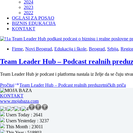
2024
2023
2022
OGLASI ZA POSAO
BIZNIS EDUKACIJA
KONTAKT
Firme
,
Novi Beograd
,
Edukacija i škole
,
Beograd
,
Srbija
,
Regio
Team Leader Hub – Podcast realnih preduz
Team Leader Hub je podcast i platforma nastala iz želje da se čuju st
Pročitaj
Team Leader Hub – Podcast realnih preduzetničkih priča
KONTAKT
www.mojabaza.com
Users Today : 2641
Users Yesterday : 3237
This Month : 23011
This Year : 518803