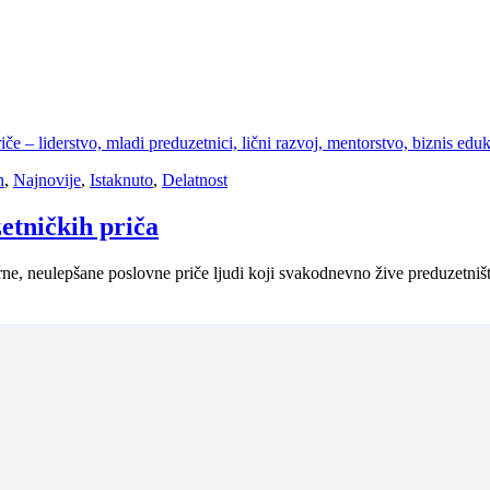
n
,
Najnovije
,
Istaknuto
,
Delatnost
etničkih priča
varne, neulepšane poslovne priče ljudi koji svakodnevno žive preduzetn