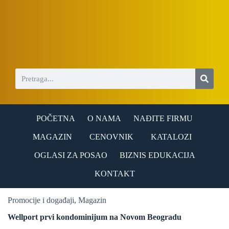
S
k
i
p
t
o
c
o
n
t
e
n
POČETNA
O NAMA
NAĐITE FIRMU
t
MAGAZIN
CENOVNIK
KATALOZI
OGLASI ZA POSAO
BIZNIS EDUKACIJA
KONTAKT
Promocije i događaji
,
Magazin
Wellport prvi kondominijum na Novom Beogradu