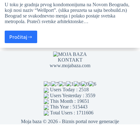
U toku je gradnja prvog kondomonijuma na Novom Beogradu,
koji nosi naziv “Wellport”. (slika preuzeta sa sajta beobuild.rs)
Beograd se svakodnevno menja i polako postaje svetska
metropola. Prateći svetske arhitektonske…
Pročitaj
KONTAKT
www.mojabaza.com
Users Today : 2518
Users Yesterday : 3559
This Month : 19651
This Year : 515443
Total Users : 1711606
Moja baza © 2026 - Biznis portal nove generacije