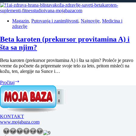
Magazin
,
Putovanja i zanimljivosti
,
Najnovije
,
Medicina i
zdravlje
Beta karoten (prekursor provitamina A) i
šta sa njim?
Beta karoten (prekursor provitamina A) i šta sa njim? Proleće je pravo
vreme da počnete da pripremate svoje telo za leto, pritom misleći na
kožu, ten, alergije na Sunce i…
Beta
Pročitaj
karoten
(prekursor
provitamina
A)
i
šta
KONTAKT
sa
www.mojabaza.com
njim?