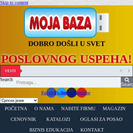
Skip to content
DOBRO DOŠLI U SVET
POSLOVNOG USPEHA!
VESTI
Search
Sear
Facebook
Twitter
Instagram
Youtube
POČETNA
O NAMA
NAĐITE FIRMU
MAGAZIN
CENOVNIK
KATALOZI
OGLASI ZA POSAO
BIZNIS EDUKACIJA
KONTAKT