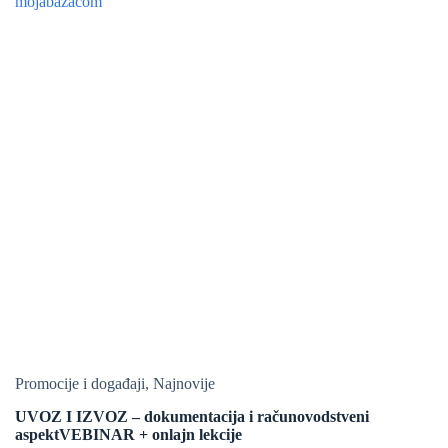
Promocije i događaji
,
Najnovije
UVOZ I IZVOZ – dokumentacija i računovodstveni
aspektVEBINAR + onlajn lekcije