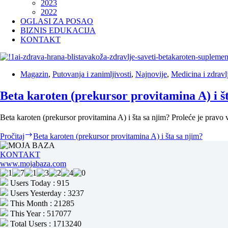
2023
2022
OGLASI ZA POSAO
BIZNIS EDUKACIJA
KONTAKT
Magazin
,
Putovanja i zanimljivosti
,
Najnovije
,
Medicina i zdravl
Beta karoten (prekursor provitamina A) i š
Beta karoten (prekursor provitamina A) i šta sa njim? Proleće je pravo 
Pročitaj
Beta karoten (prekursor provitamina A) i šta sa njim?
KONTAKT
www.mojabaza.com
Users Today : 915
Users Yesterday : 3237
This Month : 21285
This Year : 517077
Total Users : 1713240