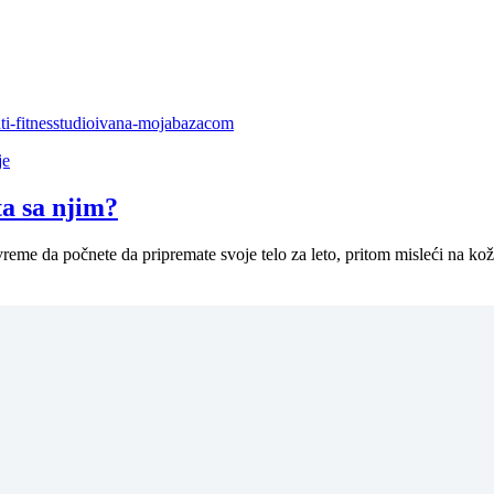
je
ta sa njim?
vreme da počnete da pripremate svoje telo za leto, pritom misleći na kož