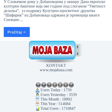
У Словачком дому у Добановцима у оквиру Дана европске
културне баштине која ове године под слоганом “Уметност
дељења”, уз подршку Кулутрно-просветног друштва
“Шафарик” из Добановаца одржана је промоција књиге
Снежане…
Pročitaj
KONTAKT
www.mojabaza.com
Users Today : 1759
Users Yesterday : 3559
This Month : 18892
This Year : 514684
Total Users : 1710847