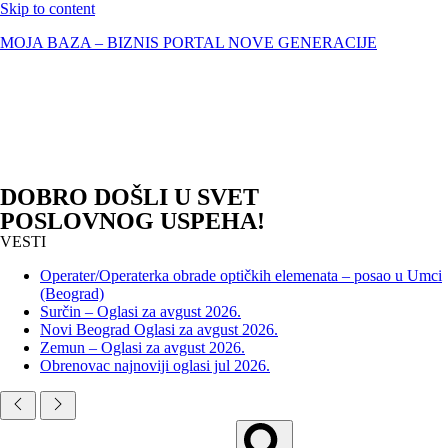
Skip to content
MOJA BAZA – BIZNIS PORTAL NOVE GENERACIJE
DOBRO DOŠLI U SVET
POSLOVNOG USPEHA!
VESTI
Operater/Operaterka obrade optičkih elemenata – posao u Umci
(Beograd)
Surčin – Oglasi za avgust 2026.
Novi Beograd Oglasi za avgust 2026.
Zemun – Oglasi za avgust 2026.
Obrenovac najnoviji oglasi jul 2026.