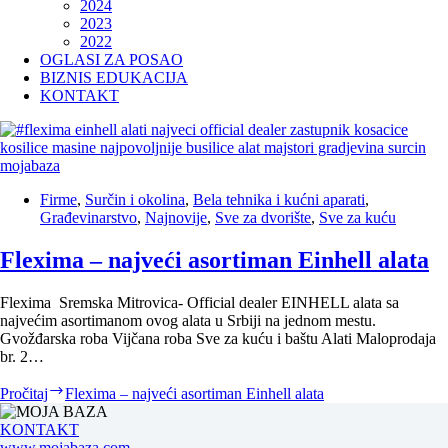
2024
2023
2022
OGLASI ZA POSAO
BIZNIS EDUKACIJA
KONTAKT
Firme
,
Surčin i okolina
,
Bela tehnika i kućni aparati
,
Građevinarstvo
,
Najnovije
,
Sve za dvorište
,
Sve za kuću
Flexima – najveći asortiman Einhell alata
Flexima Sremska Mitrovica- Official dealer EINHELL alata sa
najvećim asortimanom ovog alata u Srbiji na jednom mestu.
Gvožđarska roba Vijčana roba Sve za kuću i baštu Alati Maloprodaja
br. 2…
Pročitaj
Flexima – najveći asortiman Einhell alata
KONTAKT
www.mojabaza.com