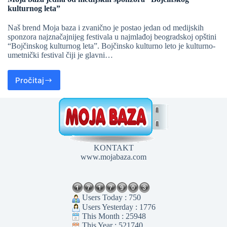
kulturnog leta”
Naš brend Moja baza i zvanično je postao jedan od medijskih
sponzora najznačajnijeg festivala u najmlađoj beogradskoj opštini
“Bojčinskog kulturnog leta”. Bojčinsko kulturno leto je kulturno-
umetnički festival čiji je glavni…
Pročitaj
KONTAKT
www.mojabaza.com
Users Today : 750
Users Yesterday : 1776
This Month : 25948
This Year : 521740