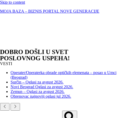
Skip to content
MOJA BAZA – BIZNIS PORTAL NOVE GENERACIJE
DOBRO DOŠLI U SVET
POSLOVNOG USPEHA!
VESTI
Operater/Operaterka obrade optičkih elemenata – posao u Umci
(Beograd)
Surčin – Oglasi za avgust 2026.
Novi Beograd Oglasi za avgust 2026.
Zemun – Oglasi za avgust 2026.
Obrenovac najnoviji oglasi jul 2026.