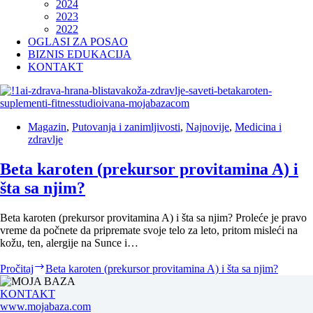
2024
2023
2022
OGLASI ZA POSAO
BIZNIS EDUKACIJA
KONTAKT
Magazin
,
Putovanja i zanimljivosti
,
Najnovije
,
Medicina i
zdravlje
Beta karoten (prekursor provitamina A) i
šta sa njim?
Beta karoten (prekursor provitamina A) i šta sa njim? Proleće je pravo
vreme da počnete da pripremate svoje telo za leto, pritom misleći na
kožu, ten, alergije na Sunce i…
Pročitaj
Beta karoten (prekursor provitamina A) i šta sa njim?
KONTAKT
www.mojabaza.com