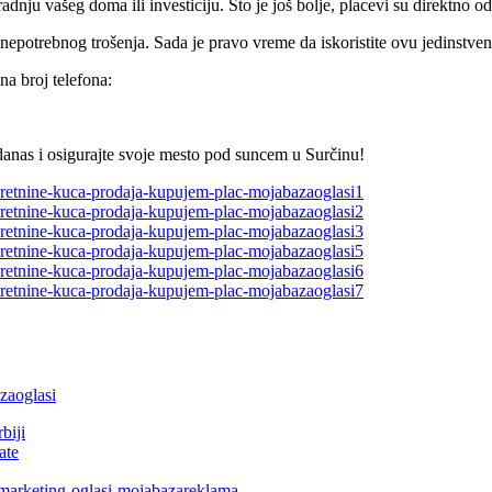
adnju vašeg doma ili investiciju. Što je još bolje, placevi su direktno
nepotrebnog trošenja. Sada je pravo vreme da iskoristite ovu jedinstven
na broj telefona:
s danas i osigurajte svoje mesto pod suncem u Surčinu!
biji
ate