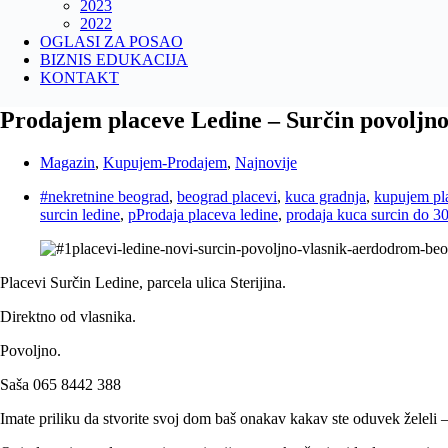
2023
2022
OGLASI ZA POSAO
BIZNIS EDUKACIJA
KONTAKT
Prodajem placeve Ledine – Surčin povoljno
Magazin
,
Kupujem-Prodajem
,
Najnovije
#nekretnine beograd
,
beograd placevi
,
kuca gradnja
,
kupujem pl
surcin ledine
,
pProdaja placeva ledine
,
prodaja kuca surcin do 3
Placevi Surčin Ledine, parcela ulica Sterijina.
Direktno od vlasnika.
Povoljno.
Saša 065 8442 388
Imate priliku da stvorite svoj dom baš onakav kakav ste oduvek želeli