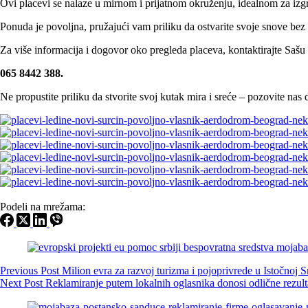
Ovi placevi se nalaze u mirnom i prijatnom okruženju, idealnom za izgr
Ponuda je povoljna, pružajući vam priliku da ostvarite svoje snove bez 
Za više informacija i dogovor oko pregleda placeva, kontaktirajte Sašu 
065 8442 388.
Ne propustite priliku da stvorite svoj kutak mira i sreće – pozovite na
Podeli na mrežama:
Previous
Post
Milion evra za razvoj turizma i pojoprivrede u Istočnoj Sr
Next
Post
Reklamiranje putem lokalnih oglasnika donosi odlične rezult