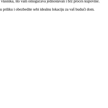
 od vlasnika, što vam omogućava jednostavan i brz proces kupovine.
u priliku i obezbedite sebi idealnu lokaciju za vaš budući dom.