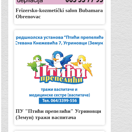
Frizersko-kozmetički salon Bubamara
Obrenovac
ПУ "Птићи препелићи" Угриновци
(Земун) тражи васпитача