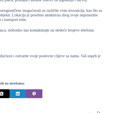
ograničene mogućnosti za različite vrste investicija, kao što su
i objekti. Lokacija je posebno atraktivna zbog svoje neposredne
 i transport robe.
ca, slobodno nas kontaktirajte na sledeće brojeve telefona:
budućnost i ostvarite svoje poslovne ciljeve sa nama. Vaš uspeh je
eli na mrežama: