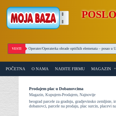
S
k
POSLO
i
p
t
o
c
o
n
t
VESTI
e
n
t
POČETNA
O NAMA
NAĐITE FIRMU
MAGAZIN
Prodajem plac u Dobanovcima
Magazin
,
Kupujem-Prodajem
,
Najnovije
beograd parcele za gradnju
,
gradjevinsko zemljiste
,
i
dobanovci
,
parcele na prodaju
,
plac surcin
,
placevi n