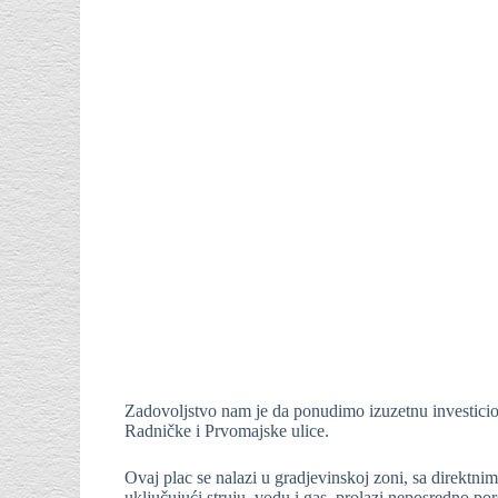
Zadovoljstvo nam je da ponudimo izuzetnu investicion
Radničke i Prvomajske ulice.
Ovaj plac se nalazi u gradjevinskoj zoni, sa direktnim
uključujući struju, vodu i gas, prolazi neposredno por