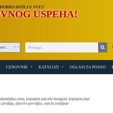
DOBRO DOŠLI U SVET
VNOG USPEHA!
Operater/Operaterka obrade optičkih elemenata – posao u Umci (Beograd)
CENOVNIK
KATALOZI
OGLASI ZA POSAO
ndustrijska zona
,
kupujem parcelu beograd
,
kupujem plac
a prodaju
,
placevi povoljno
,
surcin zemljiste