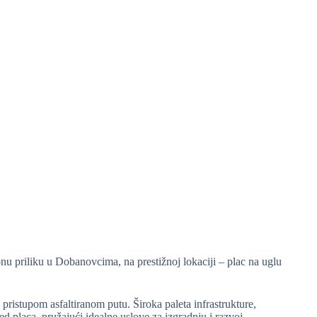
u priliku u Dobanovcima, na prestižnoj lokaciji – plac na uglu
 pristupom asfaltiranom putu. Široka paleta infrastrukture,
ed placa, pružajući idealne uslove za izgradnju i razvoj.