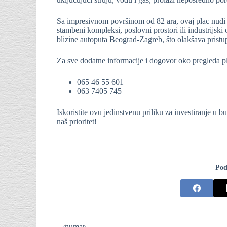
Sa impresivnom površinom od 82 ara, ovaj plac nudi ne
stambeni kompleksi, poslovni prostori ili industrijsk
blizine autoputa Beograd-Zagreb, što olakšava pristup
Za sve dodatne informacije i dogovor oko pregleda pla
065 46 55 601
063 7405 745
Iskoristite ovu jedinstvenu priliku za investiranje u 
naš prioritet!
Pod