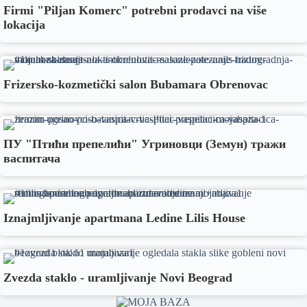
Firmi "Piljan Komerc" potrebni prodavci na više
lokacija
Frizersko-kozmetički salon Bubamara Obrenovac
ПУ "Птићи препелићи" Угриновци (Земун) тражи
васпитача
Iznajmljivanje apartmana Ledine Lilis House
Zvezda staklo - uramljivanje Novi Beograd