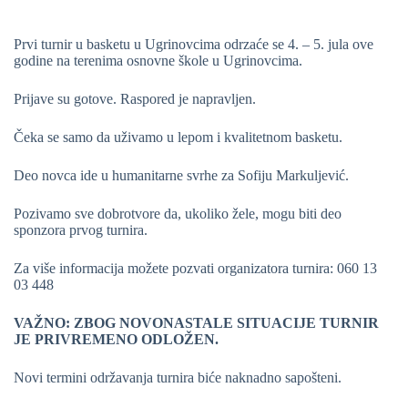
Prvi turnir u basketu u Ugrinovcima odrzaće se 4. – 5. jula ove
godine na terenima osnovne škole u Ugrinovcima.
Prijave su gotove. Raspored je napravljen.
Čeka se samo da uživamo u lepom i kvalitetnom basketu.
Deo novca ide u humanitarne svrhe za Sofiju Markuljević.
Pozivamo sve dobrotvore da, ukoliko žele, mogu biti deo
sponzora prvog turnira.
Za više informacija možete pozvati organizatora turnira: 060 13
03 448
VAŽNO: ZBOG NOVONASTALE SITUACIJE TURNIR
JE PRIVREMENO ODLOŽEN.
Novi termini održavanja turnira biće naknadno sapošteni.