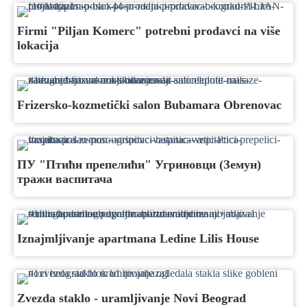
Firmi "Piljan Komerc" potrebni prodavci na više
lokacija
Frizersko-kozmetički salon Bubamara Obrenovac
ПУ "Птићи препелићи" Угриновци (Земун)
тражи васпитача
Iznajmljivanje apartmana Ledine Lilis House
Zvezda staklo - uramljivanje Novi Beograd