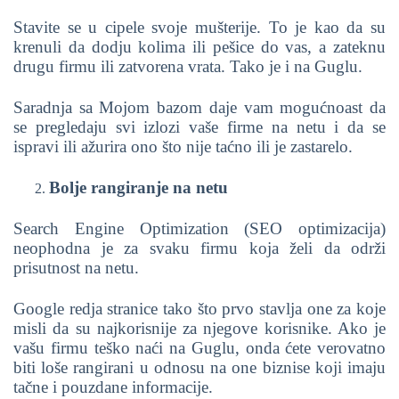
Stavite se u cipele svoje mušterije. To je kao da su
krenuli da dodju kolima ili pešice do vas, a zateknu
drugu firmu ili zatvorena vrata. Tako je i na Guglu.
Saradnja sa Mojom bazom daje vam mogućnoast da
se pregledaju svi izlozi vaše firme na netu i da se
ispravi ili ažurira ono što nije taćno ili je zastarelo.
Bolje rangiranje na netu
Search Engine Optimization (SEO optimizacija)
neophodna je za svaku firmu koja želi da održi
prisutnost na netu.
Google redja stranice tako što prvo stavlja one za koje
misli da su najkorisnije za njegove korisnike. Ako je
vašu firmu teško naći na Guglu, onda ćete verovatno
biti loše rangirani u odnosu na one biznise koji imaju
tačne i pouzdane informacije.