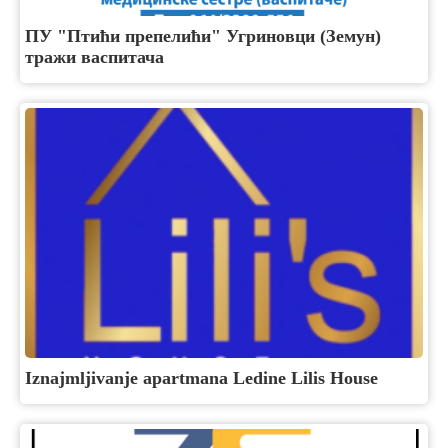
ПУ "Птићи препелићи" Угриновци (Земун)
тражи васпитача
Iznajmljivanje apartmana Ledine Lilis House