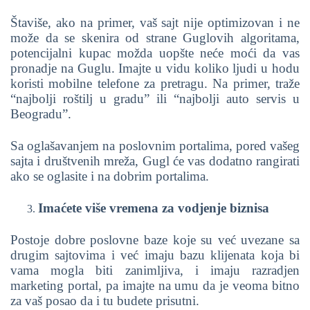
Štaviše, ako na primer, vaš sajt nije optimizovan i ne
može da se skenira od strane Guglovih algoritama,
potencijalni kupac možda uopšte neće moći da vas
pronadje na Guglu. Imajte u vidu koliko ljudi u hodu
koristi mobilne telefone za pretragu. Na primer, traže
“najbolji roštilj u gradu” ili “najbolji auto servis u
Beogradu”.
Sa oglašavanjem na poslovnim portalima, pored vašeg
sajta i društvenih mreža, Gugl će vas dodatno rangirati
ako se oglasite i na dobrim portalima.
Imaćete više vremena za vodjenje biznisa
Postoje dobre poslovne baze koje su već uvezane sa
drugim sajtovima i već imaju bazu klijenata koja bi
vama mogla biti zanimljiva, i imaju razradjen
marketing portal, pa imajte na umu da je veoma bitno
za vaš posao da i tu budete prisutni.