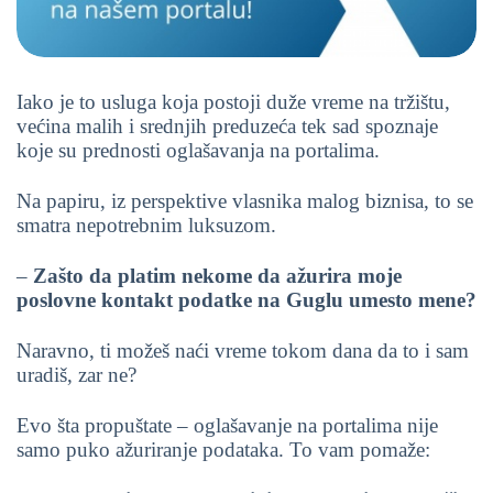
Iako je to usluga koja postoji duže vreme na tržištu,
većina malih i srednjih preduzeća tek sad spoznaje
koje su prednosti oglašavanja na portalima.
Na papiru, iz perspektive vlasnika malog biznisa, to se
smatra nepotrebnim luksuzom.
–
Zašto da platim nekome da ažurira moje
poslovne kontakt podatke na Guglu umesto mene?
Naravno, ti možeš naći vreme tokom dana da to i sam
uradiš, zar ne?
Evo šta propuštate – oglašavanje na portalima nije
samo puko ažuriranje podataka. To vam pomaže: