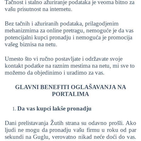
Tačnost i stalno ažuriranje podataka je veoma bitno za
vašu prisutnost na internetu.
Bez tačnih i ažuriranih podataka, prilagodjenim
mehanizmima za online pretragu, nemoguće je da vas
potencijalni kupci pronadju i nemoguća je promocija
vašeg biznisa na netu.
Umesto što vi ručno postavljate i održavate svoje
kontakt podatke na raznim mestima na netu, mi sve to
možemo da objedinimo i uradimo za vas.
GLAVNI BENEFITI OGLAŠAVANJA NA
PORTALIMA
Da vas kupci lakše pronadju
Dani prelistavanja Žutih strana su odavno prošli.
Ako
ljudi ne mogu da pronadju vašu firmu u roku od par
sekundi na Guglu, verovatno nikad neće doći do vas.