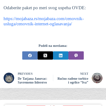
Odaberite paket po meri svog uspeha OVDE:
https://mojabaza.rs/mojabaza.com/cenovnik-
usluga/cenovnik-internet-oglasavanja/
Podeli na mrežama:
PREVIOUS
NEXT
Dr Tatjana Janovac:
Ručno rađene torbice
Savremeno liderstvo
i ogrlice “Iva”