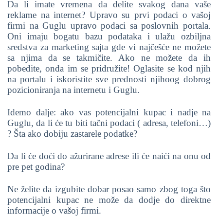
Da li imate vremena da delite svakog dana vaše
reklame na internet? Upravo su prvi podaci o vašoj
firmi na Guglu upravo podaci sa poslovnih portala.
Oni imaju bogatu bazu podataka i ulažu ozbiljna
sredstva za marketing sajta gde vi najčešće ne možete
sa njima da se takmičite. Ako ne možete da ih
pobedite, onda im se pridružite! Oglasite se kod njih
na portalu i iskoristite sve prednosti njihoog dobrog
pozicioniranja na internetu i Guglu.
Idemo dalje: ako vas potencijalni kupac i nadje na
Guglu, da li će tu biti tačni podaci ( adresa, telefoni…)
? Šta ako dobiju zastarele podatke?
Da li će doći do ažurirane adrese ili će naići na onu od
pre pet godina?
Ne želite da izgubite dobar posao samo zbog toga što
potencijalni kupac ne može da dodje do direktne
informacije o vašoj firmi.