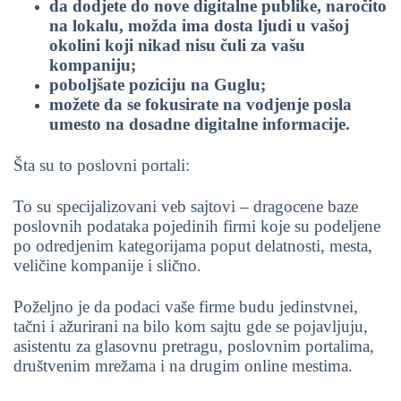
da dodjete do nove digitalne publike, naročito
na lokalu, možda ima dosta ljudi u vašoj
okolini koji nikad nisu čuli za vašu
kompaniju;
poboljšate poziciju na Guglu;
možete da se fokusirate na vodjenje posla
umesto na dosadne digitalne informacije.
Šta su to poslovni portali:
To su specijalizovani veb sajtovi – dragocene baze
poslovnih podataka pojedinih firmi koje su podeljene
po odredjenim kategorijama poput delatnosti, mesta,
veličine kompanije i slično.
Poželjno je da podaci vaše firme budu jedinstvnei,
tačni i ažurirani na bilo kom sajtu gde se pojavljuju,
asistentu za glasovnu pretragu, poslovnim portalima,
društvenim mrežama i na drugim online mestima.