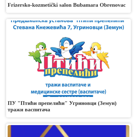
Frizersko-kozmetički salon Bubamara Obrenovac
ПУ "Птићи препелићи" Угриновци (Земун)
тражи васпитача