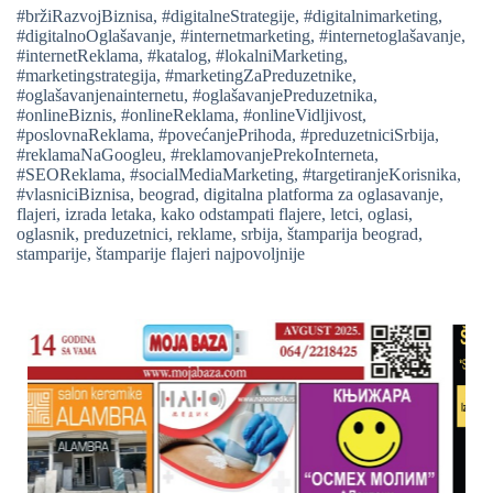
#bržiRazvojBiznisa
,
#digitalneStrategije
,
#digitalnimarketing
,
#digitalnoOglašavanje
,
#internetmarketing
,
#internetoglašavanje
,
#internetReklama
,
#katalog
,
#lokalniMarketing
,
#marketingstrategija
,
#marketingZaPreduzetnike
,
#oglašavanjenainternetu
,
#oglašavanjePreduzetnika
,
#onlineBiznis
,
#onlineReklama
,
#onlineVidljivost
,
#poslovnaReklama
,
#povećanjePrihoda
,
#preduzetniciSrbija
,
#reklamaNaGoogleu
,
#reklamovanjePrekoInterneta
,
#SEOReklama
,
#socialMediaMarketing
,
#targetiranjeKorisnika
,
#vlasniciBiznisa
,
beograd
,
digitalna platforma za oglasavanje
,
flajeri
,
izrada letaka
,
kako odstampati flajere
,
letci
,
oglasi
,
oglasnik
,
preduzetnici
,
reklame
,
srbija
,
štamparija beograd
,
stamparije
,
štamparije flajeri najpovoljnije