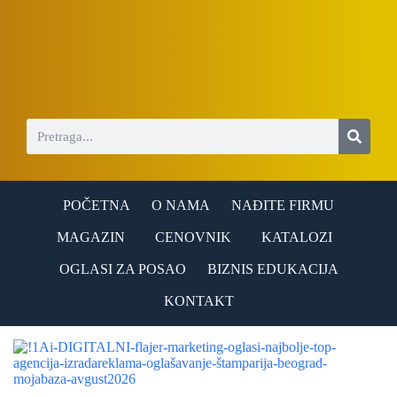
S
k
i
p
t
o
c
o
n
t
e
n
POČETNA
O NAMA
NAĐITE FIRMU
t
MAGAZIN
CENOVNIK
KATALOZI
OGLASI ZA POSAO
BIZNIS EDUKACIJA
KONTAKT