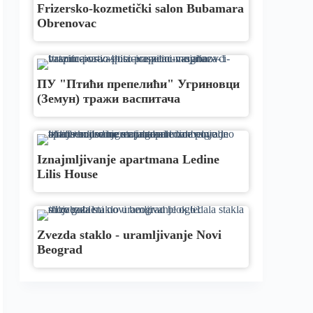
Frizersko-kozmetički salon Bubamara
Obrenovac
ПУ "Птићи препелићи" Угриновци
(Земун) тражи васпитача
Iznajmljivanje apartmana Ledine
Lilis House
Zvezda staklo - uramljivanje Novi
Beograd