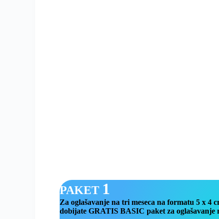
1
PAKET
Za oglašavanje na tri meseca na formatu 5 x 4 c
dobijate GRATIS BASIC paket za oglašavanje n