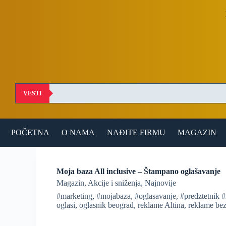
S
k
i
p
t
o
c
o
n
t
VESTI
e
n
t
POČETNA
O NAMA
NAĐITE FIRMU
MAGAZIN
Moja baza All inclusive – Štampano oglašavanje
Magazin
,
Akcije i sniženja
,
Najnovije
#marketing
,
#mojabaza
,
#oglasavanje
,
#predztetnik 
oglasi
,
oglasnik beograd
,
reklame Altina
,
reklame bez