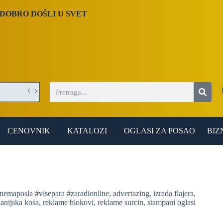
DOBRO DOŠLI U SVET
CENOVNIK
KATALOZI
OGLASI ZA POSAO
BIZ
#nemaposla #visepara #zaradionline
,
advertazing
,
izrada flajera
,
anijska kosa
,
reklame blokovi
,
reklame surcin
,
stampani oglasi