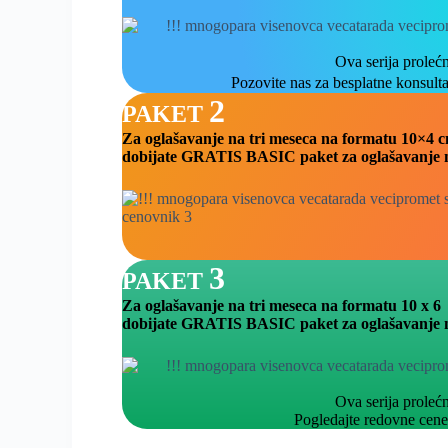
Ova serija prolećn
Pozovite nas za besplatne konsulta
2
PAKET
Za oglašavanje na tri meseca na formatu 10×4 cm
dobijate GRATIS BASIC paket za oglašavanje n
3
PAKET
Za oglašavanje na tri meseca na formatu 10 x 6
dobijate GRATIS BASIC paket za oglašavanje 
Ova serija prolećn
Pogledajte redovne cene