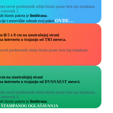
ih biznis paketa je
limitirana
.
OVDE…
cije i rezervišite odmah svoj paket
 ili 5 x 8 cm na unutrašnjoj strani
a internetu u trajanju od TRI meseca.
 cm na unutrašnjoj strani
na internetu u trajanju od DVANAEST meseci.
ih biznis paketa je
limitirana
.
ŠTAMPANOG OGLAŠAVANJA