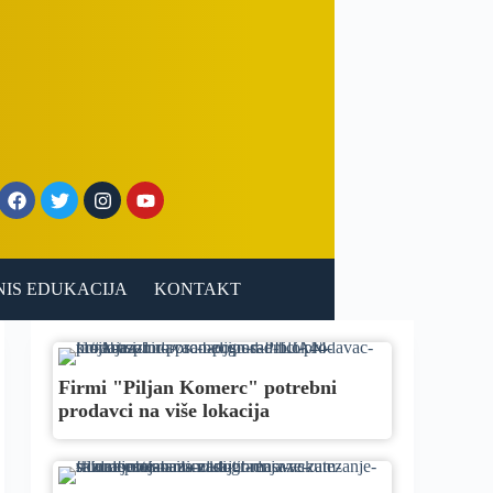
NIS EDUKACIJA
KONTAKT
Firmi "Piljan Komerc" potrebni
prodavci na više lokacija