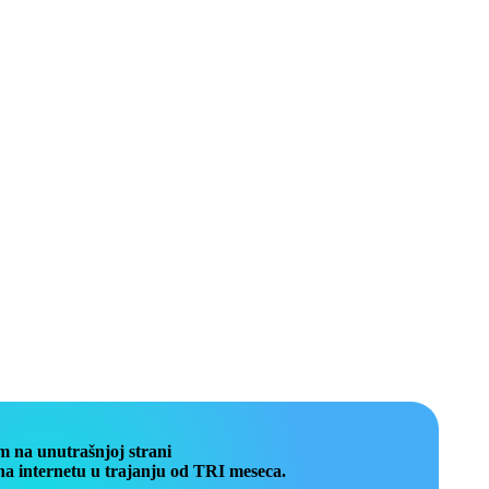
m na unutrašnjoj strani
a internetu u trajanju od TRI meseca.