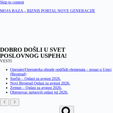
Skip to content
MOJA BAZA – BIZNIS PORTAL NOVE GENERACIJE
DOBRO DOŠLI U SVET
POSLOVNOG USPEHA!
VESTI
Operater/Operaterka obrade optičkih elemenata – posao u Umci
(Beograd)
Surčin – Oglasi za avgust 2026.
Novi Beograd Oglasi za avgust 2026.
Zemun – Oglasi za avgust 2026.
Obrenovac najnoviji oglasi jul 2026.