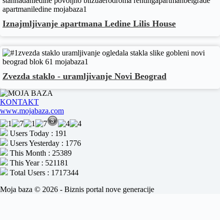
Iznajmljivanje apartmana Ledine Lilis House
Zvezda staklo - uramljivanje Novi Beograd
KONTAKT
www.mojabaza.com
Users Today : 191
Users Yesterday : 1776
This Month : 25389
This Year : 521181
Total Users : 1717344
Moja baza © 2026 - Biznis portal nove generacije