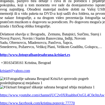
doga
đ
aju, pažljivo bira detalje i
č
uva ih za porodicu i prijatelje
pokojnika, koji u tom momentu sve rade da dostojanstveno isprate
svog najmilijeg. Obra
đ
eni materijal možete dobiti na Vašoj USB
memoriji ili u vidu paketa na DVD-u koji sadži dva foldera, na prvom
se nalaze fotografije, a na drugom video prezentacija fotografija sa
prate
ć
om muzikom u dogovoru sa porodicom. Po dogovoru mogu
ć
a j
izrada i fizi
č
kog oblika fotografije.
Delatnost obavlja u: Beogradu, Zemunu,
Batajnici, Surčinu, Staroj i
Novoj Pazovi, Novim i Starim Banovcima, Inđiji, Novom
Sadu, Obrenovcu, Mladenovcu, Pančevu, Šapcu,
Smederevu, Požarevcu, Velikoj Plani, Velikom Gradištu, Golupcu,…
http://www.
fotografisanjesahrana.
krisiart.rs
+38163458161 Kristina, Beograd
krisiart@yahoo.com
https://www.youtube.com/
channel/
UC2v0XRuabhoOxGL4C0eJmAw
https://www.facebook.com/
kristina.popovic.77770