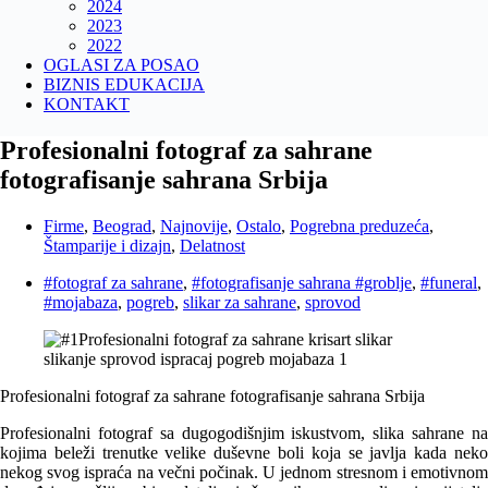
2024
2023
2022
OGLASI ZA POSAO
BIZNIS EDUKACIJA
KONTAKT
Profesionalni fotograf za sahrane
fotografisanje sahrana Srbija
Firme
,
Beograd
,
Najnovije
,
Ostalo
,
Pogrebna preduzeća
,
Štamparije i dizajn
,
Delatnost
#fotograf za sahrane
,
#fotografisanje sahrana #groblje
,
#funeral
,
#mojabaza
,
pogreb
,
slikar za sahrane
,
sprovod
Profesionalni fotograf za sahrane fotografisanje sahrana Srbija
Profesionalni fotograf sa dugogodišnjim iskustvom, slika sahrane na
kojima beleži trenutke velike duševne boli koja se javlja kada neko
nekog svog ispra
ć
a na ve
č
ni po
č
inak. U jednom stresnom i emotivno