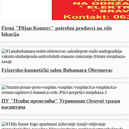
Firmi "Piljan Komerc" potrebni prodavci na više
lokacija
Frizersko-kozmetički salon Bubamara Obrenovac
ПУ "Птићи препелићи" Угриновци (Земун) тражи
васпитача