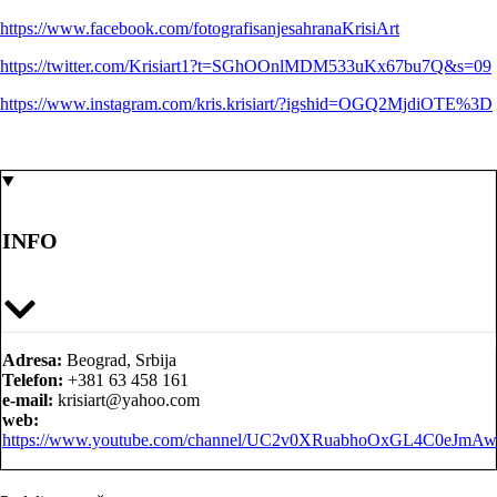
https://www.facebook.com/
fotografisanjesahranaKrisiArt
https://twitter.com/Krisiart1?
t=SGhOOnlMDM533uKx67bu7Q&s=09
https://www.instagram.com/
kris.krisiart/?igshid=
OGQ2MjdiOTE%3D
INFO
Adresa:
Beograd, Srbija
Telefon:
+381 63 458 161
e-mail:
krisiart@yahoo.com
web:
https://www.youtube.com/channel/UC2v0XRuabhoOxGL4C0eJmAw