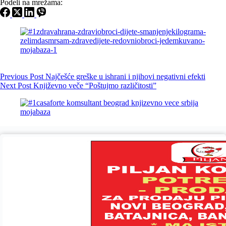
Podeli na mrežama:
Previous
Post
Najčešće greške u ishrani i njihovi negativni efekti
Next
Post
Književno veče “Poštujmo različitosti”