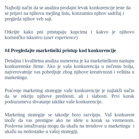
Najbolji način da se analiira prodajni levak konkurencije jeste da
se prijavi na njihovu mejling listu, konzumira njihov sadržaj i
pregleda njihov veb sajt.
Otkrijte kako pni pristupaju kupcima i kakvo je njihovo
korisničko iskustvo (
user experience
)
#4 Pregledajte marketinški pristup kod konkurencije
Detaljna i kvalitetna analiza usmerena je ka marketinškom nastupu
konkurentske firme. Ako je vaša konkurencija u nečemu bolja,
najverovatnije vas pobedjuje zbog njihove kreativnosti i veština u
marketingu.
Praćenje marketing strategije vaše konkurencije je najlakši način
da se otkriju njihove prednosti, ali i slabosti. Prvi korak
podrazumeva shvatanje taktike vaše konkurencije.
Marketing strategije se takodje brzo razvijaju. Vaš konkurent
može da vas prestigne ako ne idete u korak sa vremenom.
Poslovna istraživanja mogu da ukažu na trendove u marketingu i
ukažu na nedostatke u vašoj strategiji.