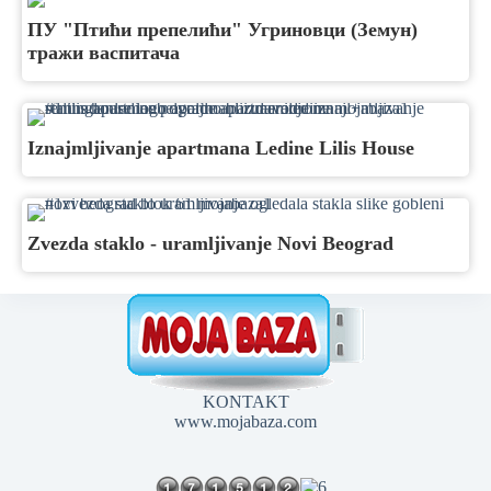
ПУ "Птићи препелићи" Угриновци (Земун)
тражи васпитача
Iznajmljivanje apartmana Ledine Lilis House
Zvezda staklo - uramljivanje Novi Beograd
KONTAKT
www.mojabaza.com