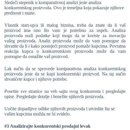
Sledeći stepenik u komparativnoj analizi jeste analiza
konkurentskog proizvoda. Ovo je temeljna koja pokazuje njihove
prednosti i mane.
Vlasnik start-up/a ili malog biznisa, treba da znate da li vaš
proizvod ima ono što vam je potrebno za uspeh. Analiza
proizvoda nudi podatke koji mogu da se koriste za inovaciju
vašeg proizvoda. Analiz proizvoda može da vam pomogne da
shvatite da li i kako postojeći proizvod pomaže kupcima. Povratna
reakcija kupca o konkurentskom proizvodu može da vam
pomogne da osnažite vaš proizvod.
Lak način da se sprovede komparativna analiza konkurentskog
proizvoda jeste da se kupi konkurentski proizvod. Na taj način
shvatićete kupce i njihove potrebe.
Posetite sve stranice na veb sajtu svog konkurenta i pregledajte
opise. Pregledajte detalje i benefite njihovih proizvoda.
Uočite dopadljive odlike njihovih proizvoda i utvirdite šta se
vašim kupcima možda ne bi svidelo.
#3 Analizirajte konkurentski prodajni levak