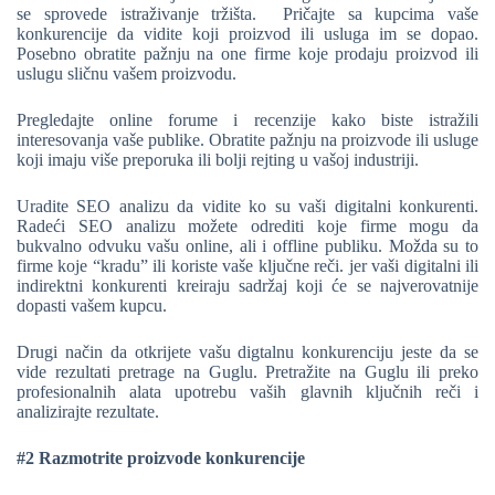
se sprovede istraživanje tržišta. Pričajte sa kupcima vaše
konkurencije da vidite koji proizvod ili usluga im se dopao.
Posebno obratite pažnju na one firme koje prodaju proizvod ili
uslugu sličnu vašem proizvodu.
Pregledajte online forume i recenzije kako biste istražili
interesovanja vaše publike. Obratite pažnju na proizvode ili usluge
koji imaju više preporuka ili bolji rejting u vašoj industriji.
Uradite SEO analizu da vidite ko su vaši digitalni konkurenti.
Radeći SEO analizu možete odrediti koje firme mogu da
bukvalno odvuku vašu online, ali i offline publiku. Možda su to
firme koje “kradu” ili koriste vaše ključne reči. jer vaši digitalni ili
indirektni konkurenti kreiraju sadržaj koji će se najverovatnije
dopasti vašem kupcu.
Drugi način da otkrijete vašu digtalnu konkurenciju jeste da se
vide rezultati pretrage na Guglu. Pretražite na Guglu ili preko
profesionalnih alata upotrebu vaših glavnih ključnih reči i
analizirajte rezultate.
#2 Razmotrite proizvode konkurencije