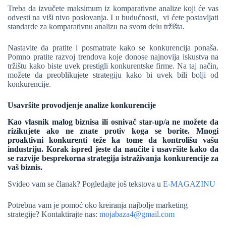
Treba da izvučete maksimum iz komparativne analize koji će vas
odvesti na viši nivo poslovanja. I u budućnosti, vi ćete postavljati
standarde za komparativnu analizu na svom delu tržišta.
Nastavite da pratite i posmatrate kako se konkurencija ponaša.
Pomno pratite razvoj trendova koje donose najnovija iskustva na
tržištu kako biste uvek prestigli konkurentske firme. Na taj način,
možete da preoblikujete strategiju kako bi uvek bili bolji od
konkurencije.
Usavršite provodjenje analize konkurencije
Kao vlasnik malog biznisa ili osnivač star-up/a ne možete da
rizikujete ako ne znate protiv koga se borite. Mnogi
proaktivni konkurenti teže ka tome da kontrolišu vašu
industriju. Korak ispred jeste da naučite i usavršite kako da
se razvije besprekorna strategija istraživanja konkurencije za
vaš biznis.
Svideo vam se članak? Pogledajte još tekstova u
E-MAGAZINU
Potrebna vam je pomoć oko kreiranja najbolje marketing
strategije? Kontaktirajte nas:
mojabaza4@gmail.com