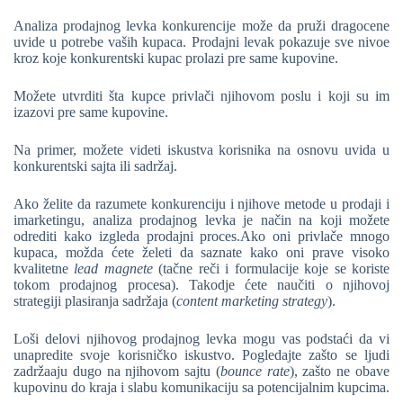
Analiza prodajnog levka konkurencije može da pruži dragocene
uvide u potrebe vaših kupaca. Prodajni levak pokazuje sve nivoe
kroz koje konkurentski kupac prolazi pre same kupovine.
Možete utvrditi šta kupce privlači njihovom poslu i koji su im
izazovi pre same kupovine.
Na primer, možete videti iskustva korisnika na osnovu uvida u
konkurentski sajta ili sadržaj.
Ako želite da razumete konkurenciju i njihove metode u prodaji i
imarketingu, analiza prodajnog levka je način na koji možete
odrediti kako izgleda prodajni proces.Ako oni privlače mnogo
kupaca, možda ćete želeti da saznate kako oni prave visoko
kvalitetne
lead magnete
(tačne reči i formulacije koje se koriste
tokom prodajnog procesa). Takodje ćete naučiti o njihovoj
strategiji plasiranja sadržaja (
content marketing strategy
).
Loši delovi njihovog prodajnog levka mogu vas podstaći da vi
unapredite svoje korisničko iskustvo. Pogledajte zašto se ljudi
zadržaaju dugo na njihovom sajtu (
bounce rate
), zašto ne obave
kupovinu do kraja i slabu komunikaciju sa potencijalnim kupcima.