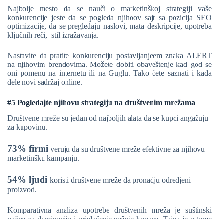
Najbolje mesto da se nauči o marketinškoj strategiji vaše
konkurencije jeste da se pogleda njihoov sajt sa pozicija SEO
optimizacije, da se pregledaju naslovi, mata deskripcije, upotreba
ključnih reči, stil izražavanja.
Nastavite da pratite konkurenciju postavljanjeem znaka ALERT
na njihovim brendovima. Možete dobiti obaveštenje kad god se
oni pomenu na internetu ili na Guglu. Tako ćete saznati i kada
dele novi sadržaj online.
#5 Pogledajte njihovu strategiju na društvenim mrežama
Društvene mreže su jedan od najboljih alata da se kupci angažuju
za kupovinu.
73% firmi
veruju da su društvene mreže efektivne za njihovu
marketinšku kampanju.
54% ljudi
koristi društvene mreže da pronadju odredjeni
proizvod.
Komparativna analiza upotrebe društvenih mreža je suštinski
važna za dominaciju i privlačenje pažnje kupaca. Tajna je u tome