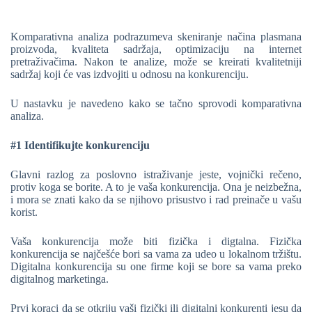
Komparativna analiza podrazumeva skeniranje načina plasmana
proizvoda, kvaliteta sadržaja, optimizaciju na internet
pretraživačima. Nakon te analize, može se kreirati kvalitetniji
sadržaj koji će vas izdvojiti u odnosu na konkurenciju.
U nastavku je navedeno kako se tačno sprovodi komparativna
analiza.
#1 Identifikujte konkurenciju
Glavni razlog za poslovno istraživanje jeste, vojnički rečeno,
protiv koga se borite. A to je vaša konkurencija. Ona je neizbežna,
i mora se znati kako da se njihovo prisustvo i rad preinače u vašu
korist.
Vaša konkurencija može biti fizička i digtalna. Fizička
konkurencija se najčešće bori sa vama za udeo u lokalnom tržištu.
Digitalna konkurencija su one firme koji se bore sa vama preko
digitalnog marketinga.
Prvi koraci da se otkriju vaši fizički ili digitalni konkurenti jesu da