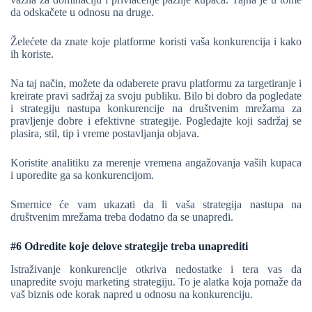
da odskačete u odnosu na druge.
Želećete da znate koje platforme koristi vaša konkurencija i kako
ih koriste.
Na taj način, možete da odaberete pravu platformu za targetiranje i
kreirate pravi sadržaj za svoju publiku. Bilo bi dobro da pogledate
i strategiju nastupa konkurencije na društvenim mrežama za
pravljenje dobre i efektivne strategije. Pogledajte koji sadržaj se
plasira, stil, tip i vreme postavljanja objava.
Koristite analitiku za merenje vremena angažovanja vaših kupaca
i uporedite ga sa konkurencijom.
Smernice će vam ukazati da li vaša strategija nastupa na
društvenim mrežama treba dodatno da se unapredi.
#6 Odredite koje delove strategije treba unaprediti
Istraživanje konkurencije otkriva nedostatke i tera vas da
unapredite svoju marketing strategiju. To je alatka koja pomaže da
vaš biznis ode korak napred u odnosu na konkurenciju.