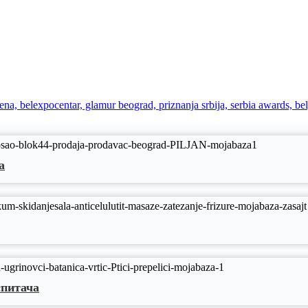
a
спитача