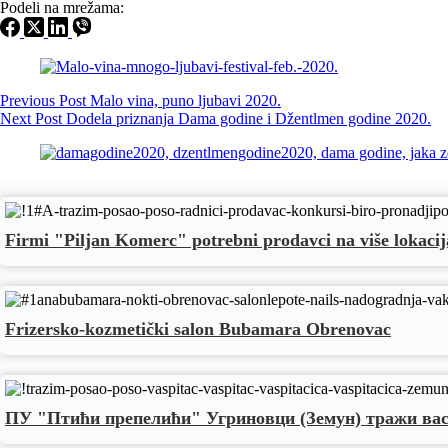
Podeli na mrežama:
Previous
Post
Malo vina, puno ljubavi 2020.
Next
Post
Dodela priznanja Dama godine i Džentlmen godine 2020.
Firmi "Piljan Komerc" potrebni prodavci na više lokacij
Frizersko-kozmetički salon Bubamara Obrenovac
ПУ "Птићи препелићи" Угриновци (Земун) тражи ва