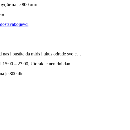
руџбина је 800 дин.
ин.
dostavaboljevci
 nas i pustite da miris i ukus odrade svoje…
 15:00 – 23:00, Utorak je neradni dan.
na je 800 din.