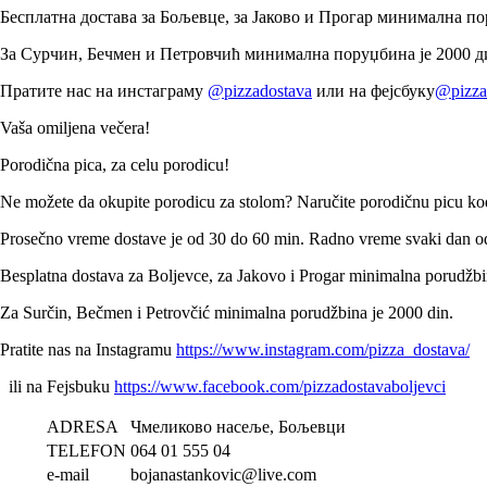
Бесплатна достава за Бољевце, за Јаково и Прогар минимална по
За Сурчин, Бечмен и Петровчић минимална поруџбина је 2000 д
Пратите нас на инстаграму
@pizzadostava
или на фејсбуку
@pizza
Vaša omiljena večera!
Porodična pica, za celu porodicu!
Ne možete da okupite porodicu za stolom? Naručite porodičnu picu kod
Prosečno vreme dostave je od 30 do 60 min. Radno vreme svaki dan od
Besplatna dostava za Boljevce, za Jakovo i Progar minimalna porudžbi
Za Surčin, Bečmen i Petrovčić minimalna porudžbina je 2000 din.
Pratite nas na Instagramu
https://www.instagram.com/pizza_dostava/
ili na Fejsbuku
https://www.facebook.com/pizzadostavaboljevci
ADRESA
Чмеликово насеље, Бољевци
TELEFON
064 01 555 04
e-mail
bojanastankovic@live.com