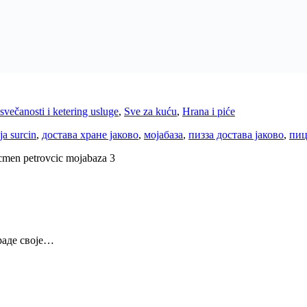
svečanosti i ketering usluge
,
Sve za kuću
,
Hrana i piće
ija surcin
,
достава хране јаково
,
мојабаза
,
пизза достава јаково
,
пиц
раде своје…