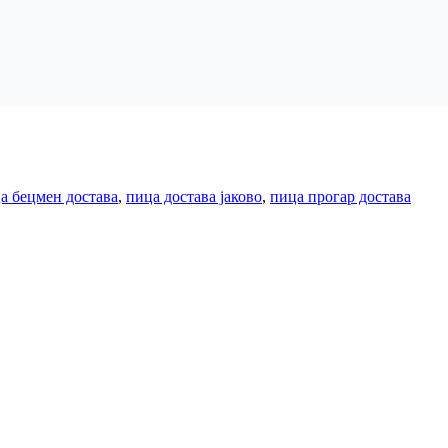
а бецмен достава
,
пица достава јаково
,
пица прогар достава