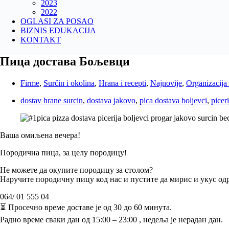
2023
2022
OGLASI ZA POSAO
BIZNIS EDUKACIJA
KONTAKT
Пица достава Бољевци
Firme
,
Surčin i okolina
,
Hrana i recepti
,
Najnovije
,
Organizacija 
dostav hrane surcin
,
dostava jakovo
,
pica dostava boljevci
,
picer
Ваша омиљена вечера!
Породична пица, за целу породицу!
Не можете да окупите породицу за столом?
Наручите породичну пицу код нас и пустите да мирис и укус од
064/ 01 555 04
⏳️ Просечно време доставе је од 30 до 60 минута.
Радно време сваки дан од 15:00 – 23:00 , недеља је нерадан дан.