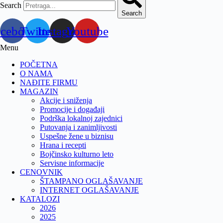
Search
Search
acebook
Twitter
Instagram
Youtube
Menu
POČETNA
O NAMA
NAĐITE FIRMU
MAGAZIN
Akcije i sniženja
Promocije i događaji
Podrška lokalnoj zajednici
Putovanja i zanimljivosti
Uspešne žene u biznisu
Hrana i recepti
Bojčinsko kulturno leto
Servisne informacije
CENOVNIK
ŠTAMPANO OGLAŠAVANJE
INTERNET OGLAŠAVANJE
KATALOZI
2026
2025