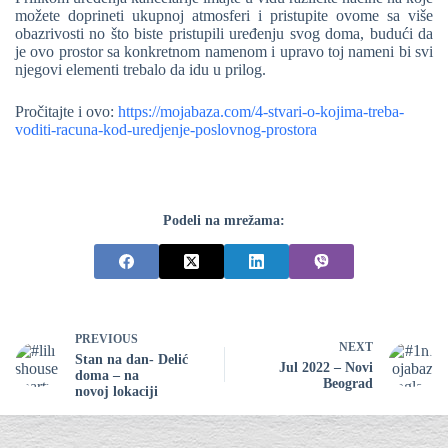
možete doprineti ukupnoj atmosferi i pristupite ovome sa više
obazrivosti no što biste pristupili uređenju svog doma, budući da
je ovo prostor sa konkretnom namenom i upravo toj nameni bi svi
njegovi elementi trebalo da idu u prilog.
Pročitajte i ovo:
https://mojabaza.com/4-stvari-o-kojima-treba-
voditi-racuna-kod-uredjenje-poslovnog-prostora
Podeli na mrežama:
PREVIOUS
NEXT
Stan na dan- Delić
Jul 2022 – Novi
doma – na
Beograd
novoj lokaciji