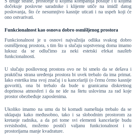
S druge strane, prostorije u kojima kompanija posluje i u kojima
dočekuje poslovne saradnike i klijente utiče na imidž datog
poslovanja, što će nesumnjivo kasnije uticati i na uspeh koji će
ono ostvarivati.
Funkcionalnost kao osnova dobro osmišljenog prostora
Funkcionalnost je u osnovi najvažnija odlika svakog dobro
osmišljenog prostora, s tim što u slučaju sopstvenog doma imamo
luksuz da se odlučimo za neki estetski efekat nauštrb
funkcionalnosti.
U slučaju posllovnog prostora ovo ne bi smelo da se dešava i
praktična strana uređenja prostora bi uvek trebalo da ima primat.
Iako estetika ima svoj značaj i u kancelariji (o čemu ćemo kasnije
govoriti), ona bi trebalo da bude u granicama diskretnog
doprinosa atmosferi i da ne ide na štetu uslovima za rad koje
prostor obezbeđuje zaposlenima.
Ukoliko imamo na umu da bi komadi nameštaja trebalo da se
uklapaju kako međusobno, tako i sa slobodnim prostorom za
kretanje radnika, a da pri tome svi elementi kancelarije budu
svrsishodni, možemo postići valjanu funkcionalnost i u
prostorijama manje kvadrature.