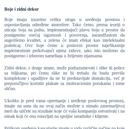
Boje i zidni dekor
Boje imaju izuzetno veliku ulogu u uređenju prostora i
uspostavljanju određene atmosfere. Tako ćemo, prema teoriji o
uticaju boja na psihu, implementirajući plavu boju u prostor da
postignemo osećaj sigurnosti i poverenja, narandžastom da
sugerišemo kvalitet, a zelena će imati efekat kao intelektualni
podsticaj. Ove boje ćemo u poslovni prostor najefikasnije
implementirati prekrivajući njima zidove, iako isto možemo da
postignemo i izborom nameštaja u željenim nijansama.
Zidni dekor, s druge strane, može podrazumevati i slike ili police
sa biljkama, pri čemu slike ne bi trebalo da budu previše
kompleksne i upadljive da ne bi predstavljale distrakciju, već je
preporučljivo koristiti plakate sa motivacionim porukama i tome
slično.
Ukoliko je pred vama opremanje i uređenje poslovnog prostora,
imajte na umu da na ovaj način možete u nimalo zanemarljivoj
meri da utičete na rezultate koje će vaša kompanija ostvarivati i na
utisak koji će ona ostavljati na spoljne saradnike i klijente.
Prilikom uređenja kancelarije imajte u vidu različite načine na koje