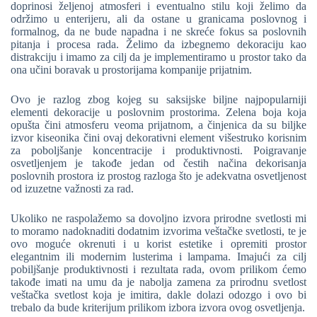
doprinosi željenoj atmosferi i eventualno stilu koji želimo da
održimo u enterijeru, ali da ostane u granicama poslovnog i
formalnog, da ne bude napadna i ne skreće fokus sa poslovnih
pitanja i procesa rada. Želimo da izbegnemo dekoraciju kao
distrakciju i imamo za cilj da je implementiramo u prostor tako da
ona učini boravak u prostorijama kompanije prijatnim.
Ovo je razlog zbog kojeg su saksijske biljne najpopularniji
elementi dekoracije u poslovnim prostorima. Zelena boja koja
opušta čini atmosferu veoma prijatnom, a činjenica da su biljke
izvor kiseonika čini ovaj dekorativni element višestruko korisnim
za poboljšanje koncentracije i produktivnosti. Poigravanje
osvetljenjem je takođe jedan od čestih načina dekorisanja
poslovnih prostora iz prostog razloga što je adekvatna osvetljenost
od izuzetne važnosti za rad.
Ukoliko ne raspolažemo sa dovoljno izvora prirodne svetlosti mi
to moramo nadoknaditi dodatnim izvorima veštačke svetlosti, te je
ovo moguće okrenuti i u korist estetike i opremiti prostor
elegantnim ili modernim lusterima i lampama. Imajući za cilj
pobiljšanje produktivnosti i rezultata rada, ovom prilikom ćemo
takođe imati na umu da je nabolja zamena za prirodnu svetlost
veštačka svetlost koja je imitira, dakle dolazi odozgo i ovo bi
trebalo da bude kriterijum prilikom izbora izvora ovog osvetljenja.