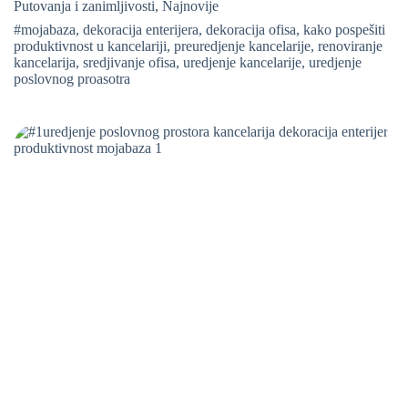
Putovanja i zanimljivosti
,
Najnovije
#mojabaza
,
dekoracija enterijera
,
dekoracija ofisa
,
kako pospešiti
produktivnost u kancelariji
,
preuredjenje kancelarije
,
renoviranje
kancelarija
,
sredjivanje ofisa
,
uredjenje kancelarije
,
uredjenje
poslovnog proasotra