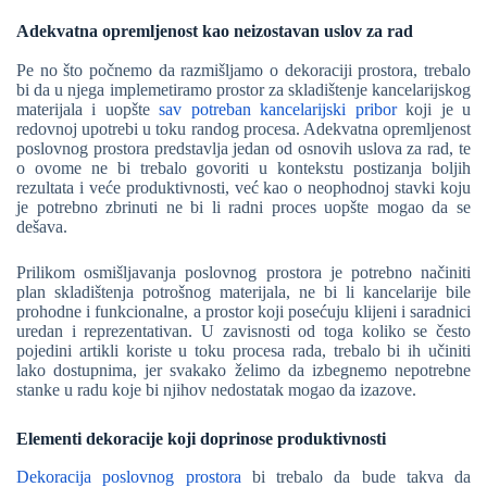
Adekvatna opremljenost kao neizostavan uslov za rad
Pe no što počnemo da razmišljamo o dekoraciji prostora, trebalo
bi da u njega implemetiramo prostor za skladištenje kancelarijskog
materijala i uopšte
sav potreban kancelarijski pribor
koji je u
redovnoj upotrebi u toku randog procesa. Adekvatna opremljenost
poslovnog prostora predstavlja jedan od osnovih uslova za rad, te
o ovome ne bi trebalo govoriti u kontekstu postizanja boljih
rezultata i veće produktivnosti, već kao o neophodnoj stavki koju
je potrebno zbrinuti ne bi li radni proces uopšte mogao da se
dešava.
Prilikom osmišljavanja poslovnog prostora je potrebno načiniti
plan skladištenja potrošnog materijala, ne bi li kancelarije bile
prohodne i funkcionalne, a prostor koji posećuju klijeni i saradnici
uredan i reprezentativan. U zavisnosti od toga koliko se često
pojedini artikli koriste u toku procesa rada, trebalo bi ih učiniti
lako dostupnima, jer svakako želimo da izbegnemo nepotrebne
stanke u radu koje bi njihov nedostatak mogao da izazove.
Elementi dekoracije koji doprinose produktivnosti
Dekoracija poslovnog prostora
bi trebalo da bude takva da