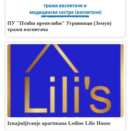
ПУ "Птићи препелићи" Угриновци (Земун)
тражи васпитача
Iznajmljivanje apartmana Ledine Lilis House