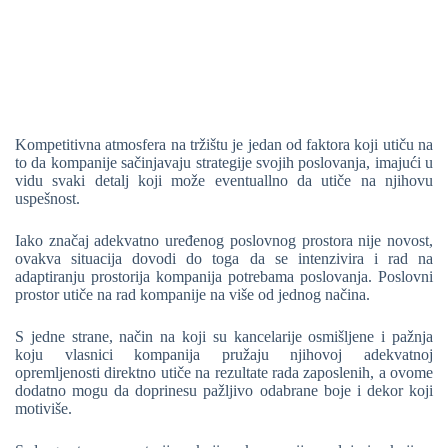
Kompetitivna atmosfera na tržištu je jedan od faktora koji utiču na
to da kompanije sačinjavaju strategije svojih poslovanja, imajući u
vidu svaki detalj koji može eventuallno da utiče na njihovu
uspešnost.
Iako značaj adekvatno uređenog poslovnog prostora nije novost,
ovakva situacija dovodi do toga da se intenzivira i rad na
adaptiranju prostorija kompanija potrebama poslovanja. Poslovni
prostor utiče na rad kompanije na više od jednog načina.
S jedne strane, način na koji su kancelarije osmišljene i pažnja
koju vlasnici kompanija pružaju njihovoj adekvatnoj
opremljenosti direktno utiče na rezultate rada zaposlenih, a ovome
dodatno mogu da doprinesu pažljivo odabrane boje i dekor koji
motiviše.