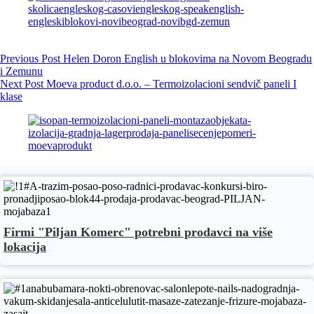
Previous
Post
Helen Doron English u blokovima na Novom Beogradu
i Zemunu
Next
Post
Moeva product d.o.o. – Termoizolacioni sendvič paneli I
klase
Firmi "Piljan Komerc" potrebni prodavci na više
lokacija