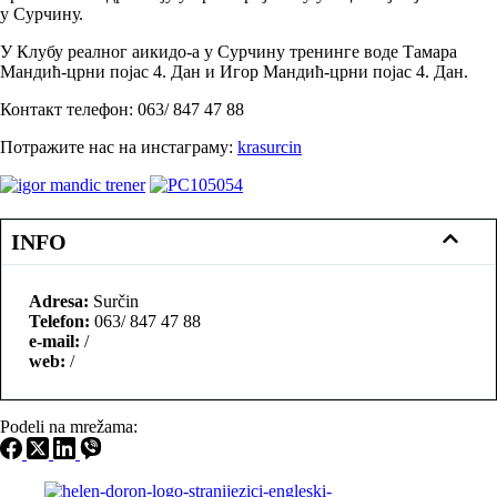
у Сурчину.
У Клубу реалног аикидо-а у Сурчину тренинге воде Тамара
Мандић-црни појас 4. Дан и Игор Мандић-црни појас 4. Дан.
Контакт телефон: 063/ 847 47 88
Потражите нас на инстаграму:
krasurcin
INFO
Adresa:
Surčin
Telefon:
063/ 847 47 88
e-mail:
/
web:
/
Podeli na mrežama: