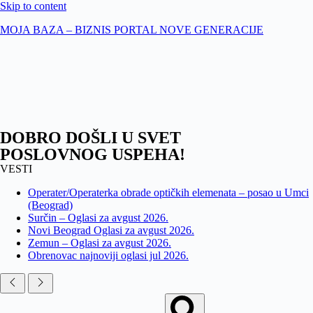
Skip to content
MOJA BAZA – BIZNIS PORTAL NOVE GENERACIJE
DOBRO DOŠLI U SVET
POSLOVNOG USPEHA!
VESTI
Operater/Operaterka obrade optičkih elemenata – posao u Umci
(Beograd)
Surčin – Oglasi za avgust 2026.
Novi Beograd Oglasi za avgust 2026.
Zemun – Oglasi za avgust 2026.
Obrenovac najnoviji oglasi jul 2026.