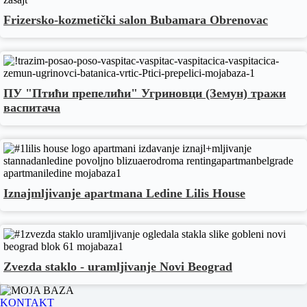
Frizersko-kozmetički salon Bubamara Obrenovac
ПУ "Птићи препелићи" Угриновци (Земун) тражи
васпитача
Iznajmljivanje apartmana Ledine Lilis House
Zvezda staklo - uramljivanje Novi Beograd
KONTAKT