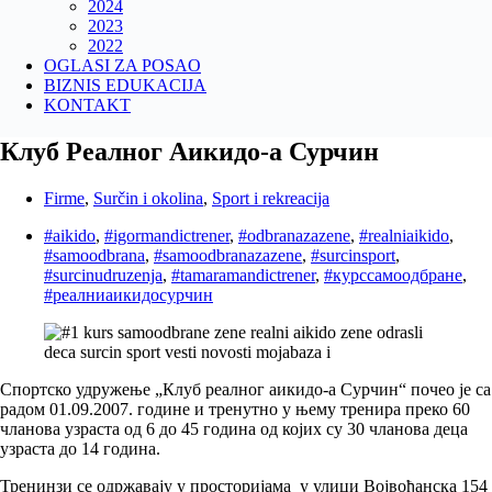
2024
2023
2022
OGLASI ZA POSAO
BIZNIS EDUKACIJA
KONTAKT
Клуб Реалног Аикидо-а Сурчин
Firme
,
Surčin i okolina
,
Sport i rekreacija
#aikido
,
#igormandictrener
,
#odbranazazene
,
#realniaikido
,
#samoodbrana
,
#samoodbranazazene
,
#surcinsport
,
#surcinudruzenja
,
#tamaramandictrener
,
#курссамоодбране
,
#реалниаикидосурчин
Спортско удружење „Клуб реалног аикидо-а Сурчин“ почео је са
радом 01.09.2007. године и тренутно у њему тренира преко 60
чланова узраста од 6 до 45 година од којих су 30 чланова деца
узраста до 14 година.
Тренинзи се одржавају у просторијама у улици Војвођанска 154