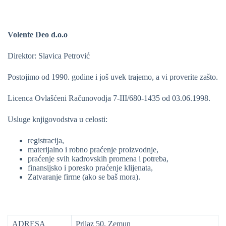
Volente Deo d.o.o
Direktor: Slavica Petrović
Postojimo od 1990. godine i još uvek trajemo, a vi proverite zašto.
Licenca Ovlašćeni Računovodja 7-III/680-1435 od 03.06.1998.
Usluge knjigovodstva u celosti:
registracija,
materijalno i robno praćenje proizvodnje,
praćenje svih kadrovskih promena i potreba,
finansijsko i poresko praćenje klijenata,
Zatvaranje firme (ako se baš mora).
ADRESA
Prilaz 50, Zemun