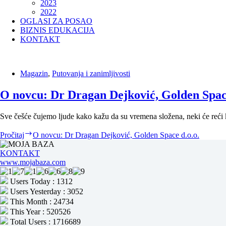
2023
2022
OGLASI ZA POSAO
BIZNIS EDUKACIJA
KONTAKT
Magazin
,
Putovanja i zanimljivosti
O novcu: Dr Dragan Dejković, Golden Space
Sve češće čujemo ljude kako kažu da su vremena složena, neki će reći 
Pročitaj
O novcu: Dr Dragan Dejković, Golden Space d.o.o.
KONTAKT
www.mojabaza.com
Users Today : 1312
Users Yesterday : 3052
This Month : 24734
This Year : 520526
Total Users : 1716689