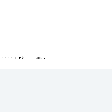
s, koliko mi se čini, a imam…