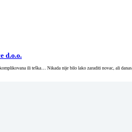
 d.o.o.
komplikovana ili teška… Nikada nije bilo lako zaraditi novac, ali dana